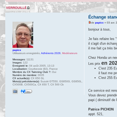
Sujet verrouillé
Échange stan
de
papicx
» 03 avr. 
bonjour à tous,
Je fais refaire les 
il s'agit d'un écha
il me fait ça très 
papicx
Utilisateurs enregistrés
,
Adhérents 2026
,
Modérateurs
Chez Honda un neuf 
Messages:
11131
en 20
Images:
122
Les prix
Enregistré le:
04 août 2005, 13:13
C'est 235 Eu
Localisation:
Courbevoie (92), France
Membre du CX Twinning Club ?:
Oui
il faut me p
Numéro de membre:
0035
C'est 255 Eu
CX actuelle(s):
CX 650 GL
Moto(s) précédente(s):
Suzuki GT550, GS850G, GS850L,
CX500B, CX500Ca, CX 650 T, CX 500 Cb
Ce service est re
Vous devez prendre
papi ( diminutif de
Patrice PICHON
appt. 521,