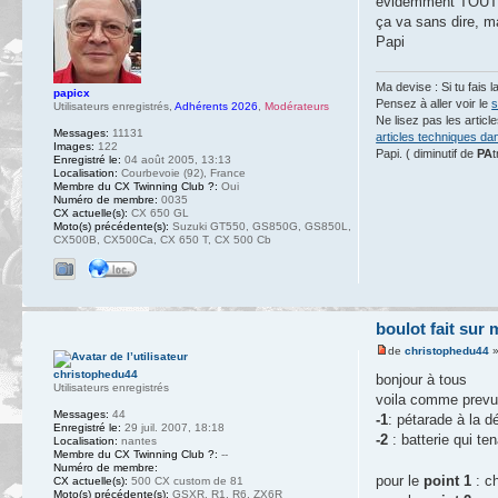
évidemment TOUT es
ça va sans dire, ma
Papi
Ma devise : Si tu fais l
papicx
Pensez à aller voir le
s
Utilisateurs enregistrés
,
Adhérents 2026
,
Modérateurs
Ne lisez pas les artic
Messages:
11131
articles techniques da
Images:
122
Papi. ( diminutif de
PA
t
Enregistré le:
04 août 2005, 13:13
Localisation:
Courbevoie (92), France
Membre du CX Twinning Club ?:
Oui
Numéro de membre:
0035
CX actuelle(s):
CX 650 GL
Moto(s) précédente(s):
Suzuki GT550, GS850G, GS850L,
CX500B, CX500Ca, CX 650 T, CX 500 Cb
boulot fait sur
de
christophedu44
»
christophedu44
bonjour à tous
Utilisateurs enregistrés
voila comme prevu 
Messages:
44
-1
: pétarade à la d
Enregistré le:
29 juil. 2007, 18:18
-2
: batterie qui te
Localisation:
nantes
Membre du CX Twinning Club ?:
--
Numéro de membre:
pour le
point 1
: ch
CX actuelle(s):
500 CX custom de 81
Moto(s) précédente(s):
GSXR, R1, R6, ZX6R