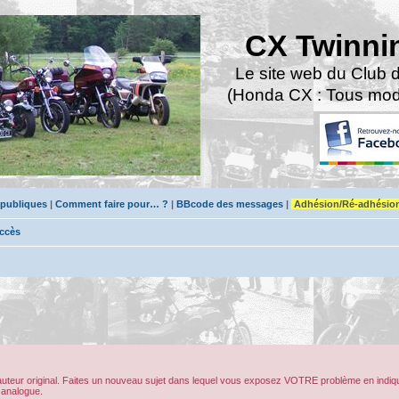
CX Twinni
Le site web du Club 
(Honda CX : Tous modè
 publiques
|
Comment faire pour… ?
|
BBcode des messages
|
Adhésion/Ré-adhésio
accès
’auteur original. Faites un nouveau sujet dans lequel vous exposez VOTRE problème en indiqu
 analogue.