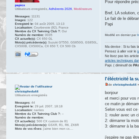
Pour répondre pré
papicx
Utilisateurs enregistrés
,
Adhérents 2026
,
Modérateurs
Bref, LA solution, 
Messages:
11131
Le fait de le débra
Images:
122
Papi
Enregistré le:
04 août 2005, 13:13
Localisation:
Courbevoie (92), France
Membre du CX Twinning Club ?:
Oui
Numéro de membre:
0035
Modifié en dernier par
I
CX actuelle(s):
CX 650 GL
Moto(s) précédente(s):
Suzuki GT550, GS850G, GS850L,
CX500B, CX500Ca, CX 650 T, CX 500 Cb
Ma devise : Si tu fais l
Pensez à aller voir le
s
Ne lisez pas les artic
articles techniques da
Papi. ( diminutif de
PA
t
l'éléctricité la 
de
christophedu44
»
christophedu44
bonjour
Utilisateurs enregistrés
et merci pour vos 
Messages:
44
ce matin je démarre
Enregistré le:
29 juil. 2007, 18:18
Selon vous est ce q
Localisation:
nantes
Membre du CX Twinning Club ?:
--
1: rouler avec un c
Numéro de membre:
2: démarrer la moto
CX actuelle(s):
500 CX custom de 81
Moto(s) précédente(s):
GSXR, R1, R6, ZX6R
3: démarrer à la ba
Moto de vos rêves:
j'aime bien mon cx....
j'espère ne pas êt