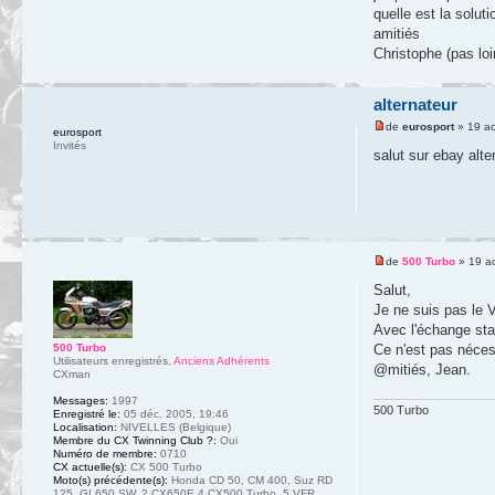
quelle est la solut
amitiés
Christophe (pas loi
alternateur
de
eurosport
» 19 ao
eurosport
Invités
salut sur ebay alt
de
500 Turbo
» 19 a
Salut,
Je ne suis pas le V
Avec l'échange stan
Ce n'est pas néces
500 Turbo
Utilisateurs enregistrés
,
Anciens Adhérents
@mitiés, Jean.
CXman
Messages:
1997
500 Turbo
Enregistré le:
05 déc. 2005, 19:46
Localisation:
NIVELLES (Belgique)
Membre du CX Twinning Club ?:
Oui
Numéro de membre:
0710
CX actuelle(s):
CX 500 Turbo
Moto(s) précédente(s):
Honda CD 50, CM 400, Suz RD
125, GL650 SW, 2 CX650E,4 CX500 Turbo, 5 VFR