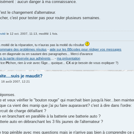
cisément : aucun danger à ma connaissance.
c'est le changement d'alternateur.
ncher, c'est pour tester pas pour rouler plusieurs semaines.
nvité
le 12 oct. 2007, 11:13, modifié 1 fois.
a moitié de la réparation, tu n'auras pas la moitié du résultat
ommaire des problèmes résolus
-
aide sur les BBcodes pour rédiger vos messages
les en diagonale ou en sautant des paragraphes... Merci d'avance
ns la partie réservée aux adhérents
… -
ma présentation
rice
PI
chon, rien à voir avec l'âge... quoique...
CX
ai-je besoin de vous expliquer ?)
suite....suis je maudit?
 16 août 2007, 12:21
réponses.
 et veux vérifier le "bouton rouge" qui marchait bien jusqu'à hier...ben mainte
ue ca vient des manip que j'ai pu faire auparavant? c'est à dire dans l'ordre:
ircuit de charge défaillant ?
 en branchant en parallèle à la batterie une batterie auto ?
tterie auto en débranchant les 3 fils jaunes de l'alternateur ?
re trop pénible avec mes questions mais je n'arrive pas bien à comprendre ce 