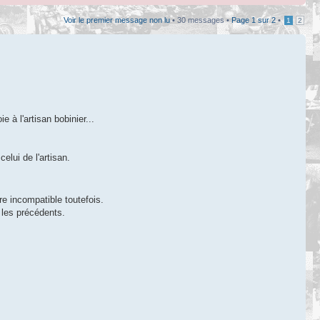
Voir le premier message non lu
• 30 messages •
Page
1
sur
2
•
1
2
 à l'artisan bobinier...
elui de l'artisan.
tre incompatible toutefois.
 les précédents.