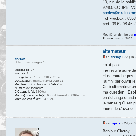
19, rue de la sabli
92400 COURBEV
papicx@cxclub.or
Tél Freebox : 0953 
port. 06 62 08 45 2
Modifié en dernier par
p
Raison:
prix en 2025.
alternateur
de
cheray
» 23 juin 
cheray
Utilisateurs enregistrés
salut papi
Messages:
27
me revoila suite d
Images:
1
et ca marche pas t
Enregistré le:
19 fév. 2007, 21:49
Localisation:
marsannay la cote 21
j'ai fini par ouvrir l
Membre du CX Twinning Club ?:
--
Coté alternateur un
Numéro de membre:
CX actuelle(s):
1300xjr
ma question : Est-
Moto(s) précédente(s):
600 xlr transalp 500kle tdm
en échange standar
Moto de vos rêves:
1300 cb
je pense qu'il est 
merci de d'avance
de
papicx
» 24 juin 
Bonjour Cheray,