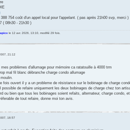
ère
OIE
g
388 754 coût d'un appel local pour l'appelant. ( pas après 21h00 svp, merci )
7 ( 08h30 - 21h30 )
apicx
le 12 avr. 2026, 13:10, modifié 29 fois.
2007, 21:12
e mes problèmes d'allumage pour mémoire ca ratatouille à 4000 trm
rop mal fil blanc débranche charge condo allumage
e moulin.
e fois ouvert il y a un probleme de résistance sur le bobinage de charge condo
il possible de refaire uniquement les deux bobinages de charge chez ton artis
d ou bien que tous les bobinages soient refaits, alternateur, charge condo, et
préferable de tout refaire, donne moi ton avis.
2007, 16:57