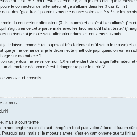
thode du test PAPI pour tester l'alternateur, et la je crois bien que la messe e
mpoule le connecteur de l'alternateur et ça s'allume dans les 3 cas (3 fils)
 dans des "gros frais" pourriez vous me donner votre avis SVP sur les points
tie male du connecteur alternateur (3 fils jaunes) et ca s'est bien allumé, j'en a
u'il s'agit bien de cette partie male avec les broches qu'il fallait testé? (j'im
urs un risque si je roule sans alternateur dans les deux cas suivants
 si je le laisse connecté (en suposant très fortement qu'il soit à la masse) et
st que je me demande si je le déconnecte (méthode papi quand on est en rade)
harge sur ma batterie ?
ion car je dois me servir de mon CX en attendant de changer l'alternateur et qu
ec un alternateur déconnecté est il dangereux pour la moto ?
de vos avis et conseils
 2007, 00:19
edu44
ée, mais à court terme.
as aimer longtemps quelle soit chargée à fond puis vidée à fond. il faudra sûr
 Pourquoi pas, mais si le moteur s'arrête, c'est en camionnette que tu finiras l