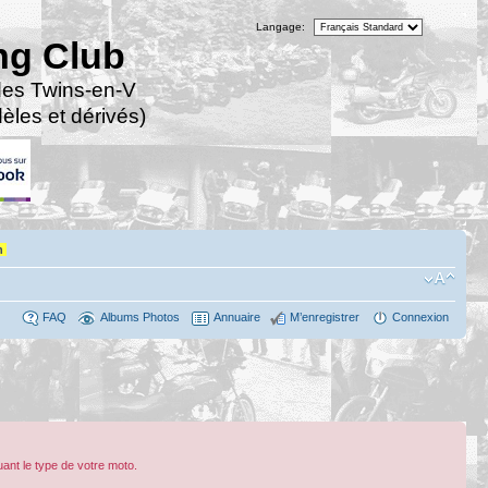
Langage:
ng Club
des Twins-en-V
les et dérivés)
n
FAQ
Albums Photos
Annuaire
M’enregistrer
Connexion
ant le type de votre moto.