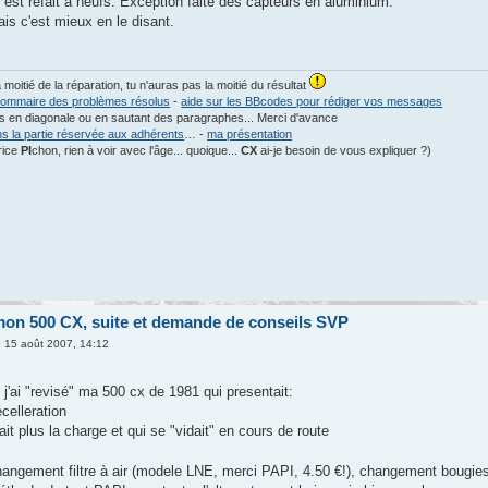
t refait à neufs. Exception faite des capteurs en aluminium.
is c'est mieux en le disant.
a moitié de la réparation, tu n'auras pas la moitié du résultat
ommaire des problèmes résolus
-
aide sur les BBcodes pour rédiger vos messages
les en diagonale ou en sautant des paragraphes... Merci d'avance
ns la partie réservée aux adhérents
… -
ma présentation
rice
PI
chon, rien à voir avec l'âge... quoique...
CX
ai-je besoin de vous expliquer ?)
 mon 500 CX, suite et demande de conseils SVP
 15 août 2007, 14:12
j'ai "revisé" ma 500 cx de 1981 qui presentait:
écelleration
nait plus la charge et qui se "vidait" en cours de route
angement filtre à air (modele LNE, merci PAPI, 4.50 €!), changement bougies, 