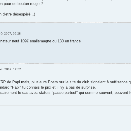
ion pour ce bouton rouge ?
n d'etre désespéré...)
ût 2007, 09:28
ernateur neuf 109€ enallemagne ou 130 en france
oût 2007, 12:32
RP de Papi mais, plusieurs Posts sur le site du club signalent à suffisance q
dard "Papi" tu connais le prix et il n'y a pas de surprise.
sairement le cas avec stators "passe-partout" qui comme souvent, peuvent f