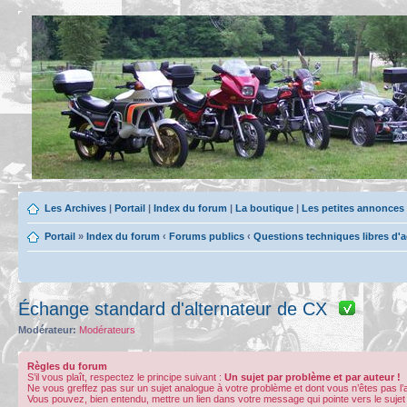
Les Archives
|
Portail
|
Index du forum
|
La boutique
|
Les petites annonces
Portail
»
Index du forum
‹
Forums publics
‹
Questions techniques libres d'
Échange standard d'alternateur de CX
Modérateur:
Modérateurs
Règles du forum
S’il vous plaît, respectez le principe suivant :
Un sujet par problème et par auteur !
Ne vous greffez pas sur un sujet analogue à votre problème et dont vous n’êtes pas l
Vous pouvez, bien entendu, mettre un lien dans votre message qui pointe vers le sujet