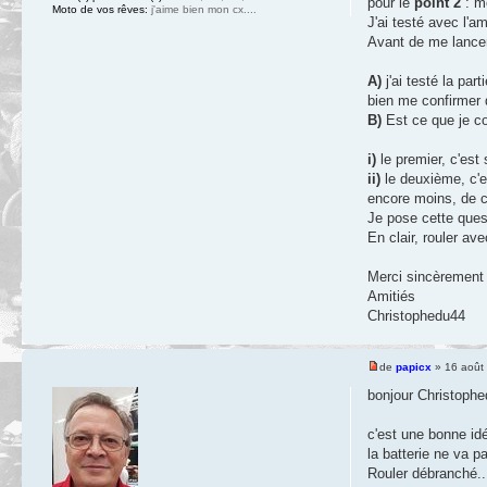
pour le
point 2
: mé
Moto de vos rêves:
j'aime bien mon cx....
J'ai testé avec l'a
Avant de me lancer
A)
j'ai testé la par
bien me confirmer q
B)
Est ce que je co
i)
le premier, c'est
ii)
le deuxième, c'e
encore moins, de c
Je pose cette quest
En clair, rouler av
Merci sincèrement 
Amitiés
Christophedu44
de
papicx
» 16 août
bonjour Christoph
c'est une bonne id
la batterie ne va p
Rouler débranché...