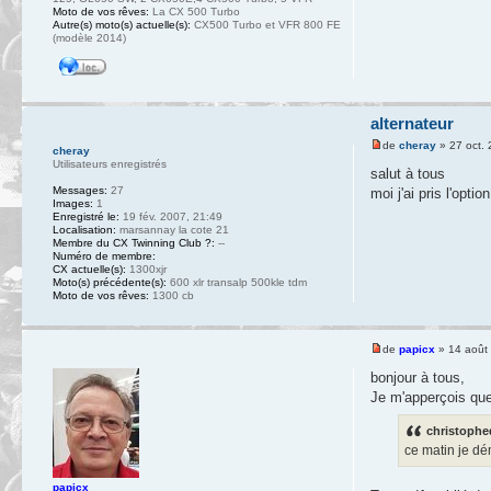
Moto de vos rêves:
La CX 500 Turbo
Autre(s) moto(s) actuelle(s):
CX500 Turbo et VFR 800 FE
(modèle 2014)
alternateur
de
cheray
» 27 oct. 
cheray
Utilisateurs enregistrés
salut à tous
Messages:
27
moi j'ai pris l'opt
Images:
1
Enregistré le:
19 fév. 2007, 21:49
Localisation:
marsannay la cote 21
Membre du CX Twinning Club ?:
--
Numéro de membre:
CX actuelle(s):
1300xjr
Moto(s) précédente(s):
600 xlr transalp 500kle tdm
Moto de vos rêves:
1300 cb
de
papicx
» 14 août
bonjour à tous,
Je m'apperçois que 
christophed
ce matin je dé
papicx