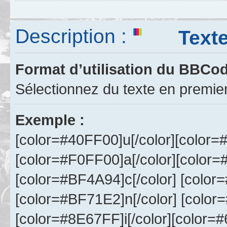
Description :
Texte m
Format d’utilisation du BBCo
Sélectionnez du texte en premie
Exemple :
[color=#40FF00]u[/color][color=
[color=#F0FF00]a[/color][color=
[color=#BF4A94]c[/color] [color
[color=#BF71E2]n[/color] [color
[color=#8E67FF]i[/color][color=#