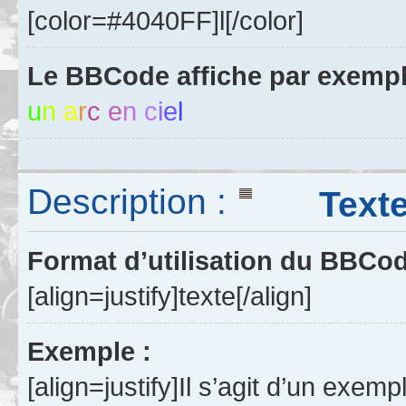
[color=#4040FF]l[/color]
Le BBCode affiche par exempl
u
n
a
r
c
e
n
c
i
e
l
Description :
Texte j
Format d’utilisation du BBCo
[align=justify]texte[/align]
Exemple :
[align=justify]Il s’agit d’un exemp