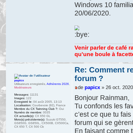
Windows 10 familial
20/06/2020.
Venir parler de café r
qu'une boule à facet
Re: Comment ret
forum ?
papicx
Utilisateurs enregistrés
,
Adhérents 2026
,
de
papicx
» 26 oct. 2020
Modérateurs
Messages:
11131
Bonjour Rainman,
Images:
122
Enregistré le:
04 août 2005, 13:13
Tu confonds les fa
Localisation:
Courbevoie (92), France
Membre du CX Twinning Club ?:
Oui
c’est ce que tu fais 
Numéro de membre:
0035
CX actuelle(s):
CX 650 GL
Moto(s) précédente(s):
Suzuki GT550,
forum qui se gèrent
GS850G, GS850L, CX500B, CX500Ca,
CX 650 T, CX 500 Cb
En faisant comme tu 