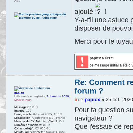
ABS
ajouté
!
Y-a-t'il une astuce 
disposer de pouvo
Merci pour le tuya
!
papicx a écrit:
ce message initial a été di
Re: Comment ret
forum ?
papicx
Utilisateurs enregistrés
,
Adhérents 2026
,
de
papicx
» 25 oct. 2020
Modérateurs
Messages:
11131
Pour ta question su
Images:
122
Enregistré le:
04 août 2005, 13:13
navigateur ?
Localisation:
Courbevoie (92), France
Membre du CX Twinning Club ?:
Oui
Que j'essaie de rep
Numéro de membre:
0035
CX actuelle(s):
CX 650 GL
Moto(s) précédente(s):
Suzuki GT550,