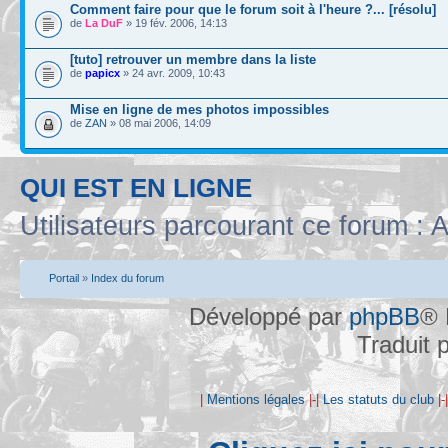
Comment faire pour que le forum soit à l'heure ?... [résolu]
de
La DuF
» 19 fév. 2006, 14:13
[tuto] retrouver un membre dans la liste
de
papicx
» 24 avr. 2009, 10:43
Mise en ligne de mes photos impossibles
de
ZAN
» 08 mai 2006, 14:09
QUI EST EN LIGNE
Utilisateurs parcourant ce forum : A
Portail
»
Index du forum
Développé par
phpBB
® 
Traduit 
|
Mentions légales
|-|
Les statuts du club
|-