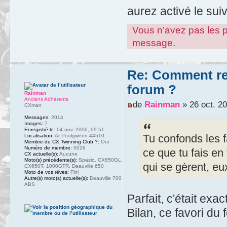
aurez activé le sui
Vous n’avez pas les pe
message.
Re: Comment ret
forum ?
Rainman
Anciens Adhérents
de
Rainman
» 26 oct. 20
CXman
Messages:
2014
Images:
7
Enregistré le:
04 nov. 2006, 09:51
Tu confonds les f
Localisation:
Ar Poulgwenn 44510
Membre du CX Twinning Club ?:
Oui
Numéro de membre:
0026
ce que tu fais en 
CX actuelle(s):
Aucune
Moto(s) précédente(s):
Spazio, CX650GL,
qui se gèrent, eu
CX650T, 1000GTR, Deauville 650
Moto de vos rêves:
Fini
Autre(s) moto(s) actuelle(s):
Deauville 700
ABS
Parfait, c'était ex
Bilan, ce favori du