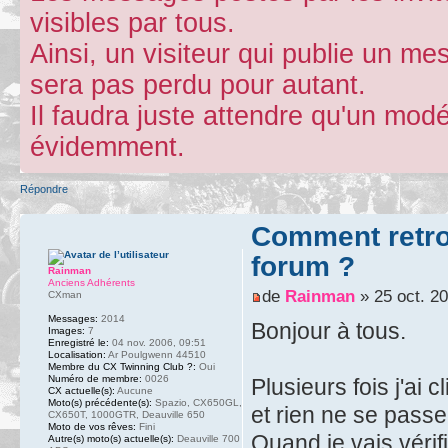
visibles par tous.
Ainsi, un visiteur qui publie un m
sera pas perdu pour autant.
Il faudra juste attendre qu'un mod
évidemment.
Répondre
Comment retro
forum ?
Rainman
Anciens Adhérents
de
Rainman
» 25 oct. 20
CXman
Messages:
2014
Bonjour à tous.
Images:
7
Enregistré le:
04 nov. 2006, 09:51
Localisation:
Ar Poulgwenn 44510
Membre du CX Twinning Club ?:
Oui
Numéro de membre:
0026
Plusieurs fois j'ai c
CX actuelle(s):
Aucune
Moto(s) précédente(s):
Spazio, CX650GL,
et rien ne se passe
CX650T, 1000GTR, Deauville 650
Moto de vos rêves:
Fini
Quand je vais vérif
Autre(s) moto(s) actuelle(s):
Deauville 700