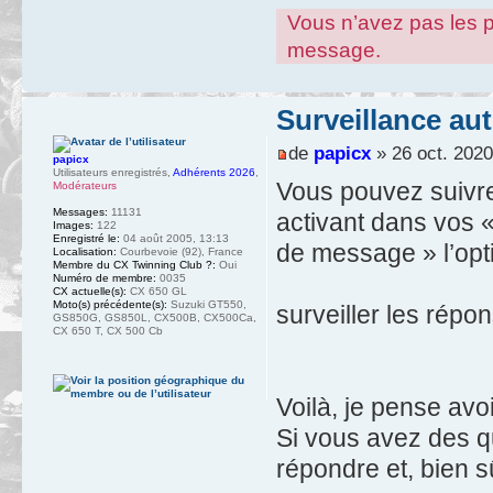
Vous n’avez pas les pe
message.
Surveillance au
de
papicx
» 26 oct. 2020
papicx
Utilisateurs enregistrés
,
Adhérents 2026
,
Vous pouvez suivre
Modérateurs
Messages:
11131
activant dans vos «
Images:
122
Enregistré le:
04 août 2005, 13:13
de message » l’opti
Localisation:
Courbevoie (92), France
Membre du CX Twinning Club ?:
Oui
Numéro de membre:
0035
CX actuelle(s):
CX 650 GL
Moto(s) précédente(s):
Suzuki GT550,
surveiller les répo
GS850G, GS850L, CX500B, CX500Ca,
CX 650 T, CX 500 Cb
Voilà, je pense avoi
Si vous avez des qu
répondre et, bien s