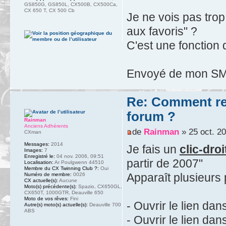
GS850G, GS850L, CX500B, CX500Ca,
CX 650 T, CX 500 Cb
Je ne vois pas trop 
aux favoris" ?
C'est une fonction 
Envoyé de mon SM-
Re: Comment ret
forum ?
Rainman
Anciens Adhérents
de
Rainman
» 25 oct. 20
CXman
Messages:
2014
Je fais un
clic-droi
Images:
7
Enregistré le:
04 nov. 2006, 09:51
partir de 2007"
Localisation:
Ar Poulgwenn 44510
Membre du CX Twinning Club ?:
Oui
Apparaît plusieurs p
Numéro de membre:
0026
CX actuelle(s):
Aucune
Moto(s) précédente(s):
Spazio, CX650GL,
CX650T, 1000GTR, Deauville 650
Moto de vos rêves:
Fini
- Ouvrir le lien da
Autre(s) moto(s) actuelle(s):
Deauville 700
ABS
- Ouvrir le lien da