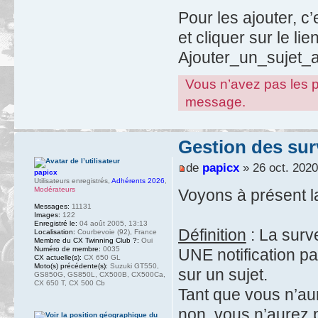
Pour les ajouter, c’e
et cliquer sur le lie
Ajouter_un_sujet_a
Vous n’avez pas les pe
message.
Gestion des surv
de
papicx
» 26 oct. 2020
papicx
Utilisateurs enregistrés
,
Adhérents 2026
,
Modérateurs
Voyons à présent 
Messages:
11131
Images:
122
Enregistré le:
04 août 2005, 13:13
Définition
: La surv
Localisation:
Courbevoie (92), France
Membre du CX Twinning Club ?:
Oui
Numéro de membre:
0035
UNE notification p
CX actuelle(s):
CX 650 GL
Moto(s) précédente(s):
Suzuki GT550,
sur un sujet.
GS850G, GS850L, CX500B, CX500Ca,
CX 650 T, CX 500 Cb
Tant que vous n’aur
non, vous n’aurez p