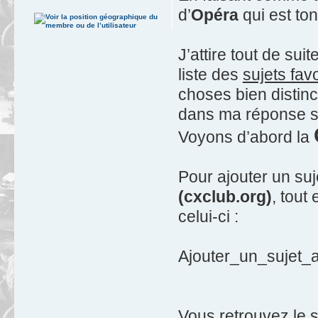
d’
Opéra
qui est to
J’attire tout de suit
liste des
sujets fav
choses bien distinc
dans ma réponse s
Voyons d’abord la
Pour ajouter un suj
(cxclub.org)
, tout
celui-ci :
Ajouter_un_sujet_a
Vous retrouvez le s