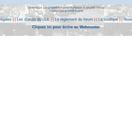
Développé par
phpBB
® Forum Software © phpBB Group
Traduit par
phpBB-fr.com
légales
|-|
Les statuts du club
|-|
Le règlement du forum
|-|
La boutique
|-|
Nous
Cliquez ici pour écrire au Webmaster