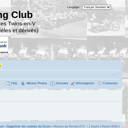
Langage:
ng Club
des Twins-en-V
les et dérivés)
n
FAQ
Albums Photos
Annuaire
M’enregistrer
Connexion
rum
•
Supprimer les cookies du forum
• Heures au format UTC + 1 heure [ Heure d’été ]