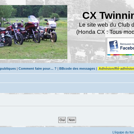
CX Twinni
Le site web du Club 
(Honda CX : Tous modè
 publiques
|
Comment faire pour… ?
|
BBcode des messages
|
Adhésion/Ré-adhésio
L’équipe du fo