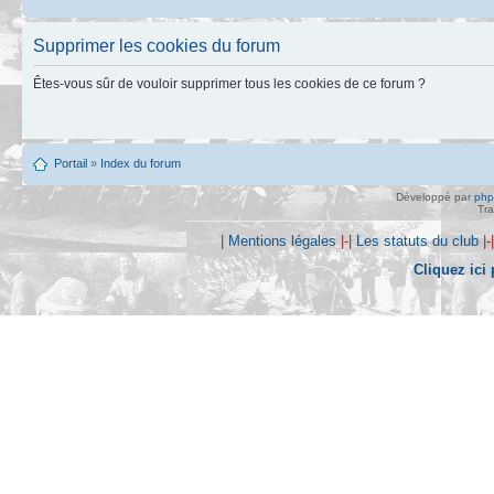
Supprimer les cookies du forum
Êtes-vous sûr de vouloir supprimer tous les cookies de ce forum ?
Portail
»
Index du forum
Développé par
ph
Tra
|
Mentions légales
|-|
Les statuts du club
|-
Cliquez ici