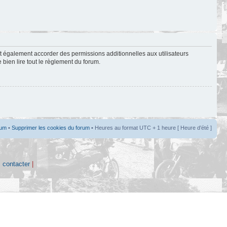
t également accorder des permissions additionnelles aux utilisateurs
 bien lire tout le règlement du forum.
rum
•
Supprimer les cookies du forum
• Heures au format UTC + 1 heure [ Heure d’été ]
 contacter
|