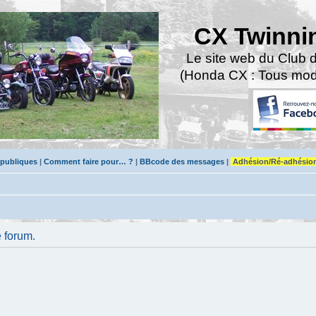
CX Twinni
Le site web du Club 
(Honda CX : Tous modè
 publiques
|
Comment faire pour… ?
|
BBcode des messages
|
Adhésion/Ré-adhésio
 forum.