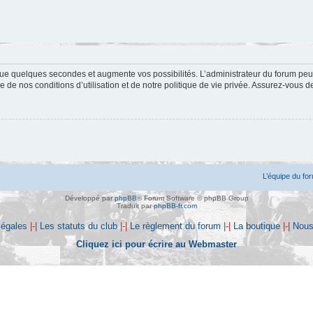
ue quelques secondes et augmente vos possibilités. L’administrateur du forum peu
 de nos conditions d’utilisation et de notre politique de vie privée. Assurez-vous de
L’équipe du fo
Développé par
phpBB
® Forum Software © phpBB Group
Traduit par
phpBB-fr.com
légales
|-|
Les statuts du club
|-|
Le règlement du forum
|-|
La boutique
|-|
Nous
Cliquez ici pour écrire au Webmaster