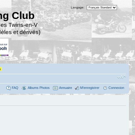
Langage:
ng Club
des Twins-en-V
les et dérivés)
n
FAQ
Albums Photos
Annuaire
M’enregistrer
Connexion