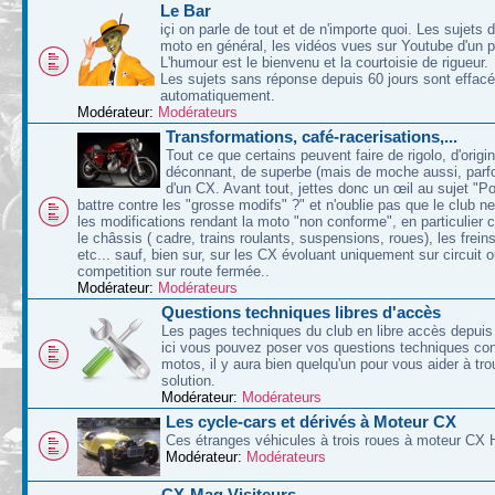
Le Bar
içi on parle de tout et de n'importe quoi. Les sujets d
moto en général, les vidéos vues sur Youtube d'un p
L'humour est le bienvenu et la courtoisie de rigueur.
Les sujets sans réponse depuis 60 jours sont effac
automatiquement.
Modérateur:
Modérateurs
Transformations, café-racerisations,...
Tout ce que certains peuvent faire de rigolo, d'origin
déconnant, de superbe (mais de moche aussi, parfoi
d'un CX. Avant tout, jettes donc un œil au sujet "P
battre contre les "grosse modifs" ?" et n'oublie pas que le club n
les modifications rendant la moto "non conforme", en particulier 
le châssis ( cadre, trains roulants, suspensions, roues), les freins
etc... sauf, bien sur, sur les CX évoluant uniquement sur circuit 
competition sur route fermée..
Modérateur:
Modérateurs
Questions techniques libres d'accès
Les pages techniques du club en libre accès depuis 
ici vous pouvez poser vos questions techniques co
motos, il y aura bien quelqu'un pour vous aider à tr
solution.
Modérateur:
Modérateurs
Les cycle-cars et dérivés à Moteur CX
Ces étranges véhicules à trois roues à moteur CX 
Modérateur:
Modérateurs
CX-Mag Visiteurs