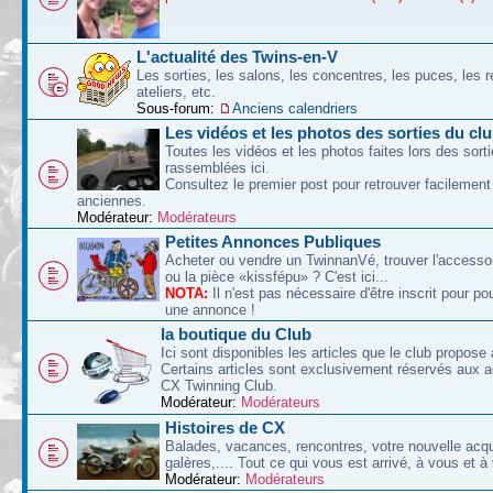
L'actualité des Twins-en-V
Les sorties, les salons, les concentres, les puces, les r
ateliers, etc.
Sous-forum:
Anciens calendriers
Les vidéos et les photos des sorties du cl
Toutes les vidéos et les photos faites lors des sort
rassemblées ici.
Consultez le premier post pour retrouver facilement
anciennes.
Modérateur:
Modérateurs
Petites Annonces Publiques
Acheter ou vendre un TwinnanVé, trouver l'accessoi
ou la pièce «kissfépu» ? C'est ici...
NOTA:
Il n'est pas nécessaire d'être inscrit pour po
une annonce !
la boutique du Club
Ici sont disponibles les articles que le club propose 
Certains articles sont exclusivement réservés aux 
CX Twinning Club.
Modérateur:
Modérateurs
Histoires de CX
Balades, vacances, rencontres, votre nouvelle acqu
galères,.... Tout ce qui vous est arrivé, à vous et à
Modérateur:
Modérateurs