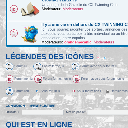
Un aperçu de la Gazette du CX Twinning Club
Modérateur:
Modérateurs
Il y a une vie en dehors du CX TWINNING C
Ici, vous pouvez raconter vos sorties, annoncer d
auxquels vous participez à titre individuel ou au titre
association, entre copains...
Modérateurs:
orangemecanic
,
Modérateurs
LÉGENDES DES ICÔNES
Forum lu
Forum fermé, lu
Forum avec sous-forum lu
Forum non lu
Forum fermé, non lu
Forum avec sous-forum non lu
Forum lien
Sous-forum lu
Sous-forum non lu
Dernier mes
CONNEXION
•
M’ENREGISTRER
Utilisateur:
Mot de passe:
QUI EST EN LIGNE