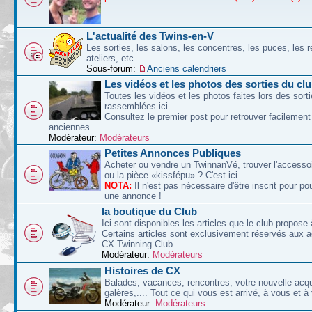
L'actualité des Twins-en-V
Les sorties, les salons, les concentres, les puces, les r
ateliers, etc.
Sous-forum:
Anciens calendriers
Les vidéos et les photos des sorties du cl
Toutes les vidéos et les photos faites lors des sort
rassemblées ici.
Consultez le premier post pour retrouver facilement
anciennes.
Modérateur:
Modérateurs
Petites Annonces Publiques
Acheter ou vendre un TwinnanVé, trouver l'accessoi
ou la pièce «kissfépu» ? C'est ici...
NOTA:
Il n'est pas nécessaire d'être inscrit pour po
une annonce !
la boutique du Club
Ici sont disponibles les articles que le club propose 
Certains articles sont exclusivement réservés aux 
CX Twinning Club.
Modérateur:
Modérateurs
Histoires de CX
Balades, vacances, rencontres, votre nouvelle acqu
galères,.... Tout ce qui vous est arrivé, à vous et à
Modérateur:
Modérateurs