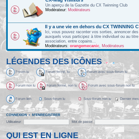
Un aperçu de la Gazette du CX Twinning Club
Modérateur:
Modérateurs
Il y a une vie en dehors du CX TWINNING C
Ici, vous pouvez raconter vos sorties, annoncer d
auxquels vous participez à titre individuel ou au titre
association, entre copains...
Modérateurs:
orangemecanic
,
Modérateurs
LÉGENDES DES ICÔNES
Forum lu
Forum fermé, lu
Forum avec sous-forum lu
Forum non lu
Forum fermé, non lu
Forum avec sous-forum non lu
Forum lien
Sous-forum lu
Sous-forum non lu
Dernier mes
CONNEXION
•
M’ENREGISTRER
Utilisateur:
Mot de passe:
QUI EST EN LIGNE