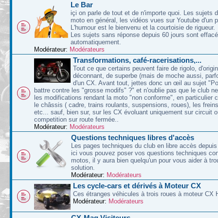
Le Bar
içi on parle de tout et de n'importe quoi. Les sujets d
moto en général, les vidéos vues sur Youtube d'un p
L'humour est le bienvenu et la courtoisie de rigueur.
Les sujets sans réponse depuis 60 jours sont effac
automatiquement.
Modérateur:
Modérateurs
Transformations, café-racerisations,...
Tout ce que certains peuvent faire de rigolo, d'origin
déconnant, de superbe (mais de moche aussi, parfoi
d'un CX. Avant tout, jettes donc un œil au sujet "P
battre contre les "grosse modifs" ?" et n'oublie pas que le club n
les modifications rendant la moto "non conforme", en particulier 
le châssis ( cadre, trains roulants, suspensions, roues), les freins
etc... sauf, bien sur, sur les CX évoluant uniquement sur circuit 
competition sur route fermée..
Modérateur:
Modérateurs
Questions techniques libres d'accès
Les pages techniques du club en libre accès depuis 
ici vous pouvez poser vos questions techniques co
motos, il y aura bien quelqu'un pour vous aider à tr
solution.
Modérateur:
Modérateurs
Les cycle-cars et dérivés à Moteur CX
Ces étranges véhicules à trois roues à moteur CX 
Modérateur:
Modérateurs
CX-Mag Visiteurs