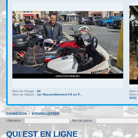
Nom de l’image :
44
Nom d
Nom de l’album :
1er Rassemblement CX en F...
Nom d
2022
CONNEXION
•
M’ENREGISTRER
Utilisateur :
Mot de passe :
QUI EST EN LIGNE