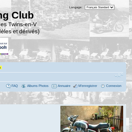
Langage:
ng Club
des Twins-en-V
les et dérivés)
n
FAQ
Albums Photos
Annuaire
M’enregistrer
Connexion