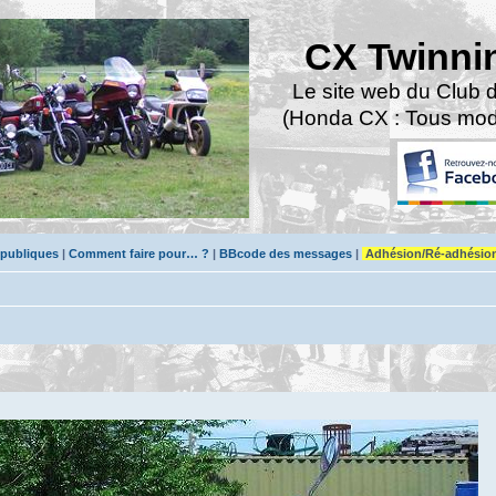
CX Twinni
Le site web du Club 
(Honda CX : Tous modè
 publiques
|
Comment faire pour… ?
|
BBcode des messages
|
Adhésion/Ré-adhésio