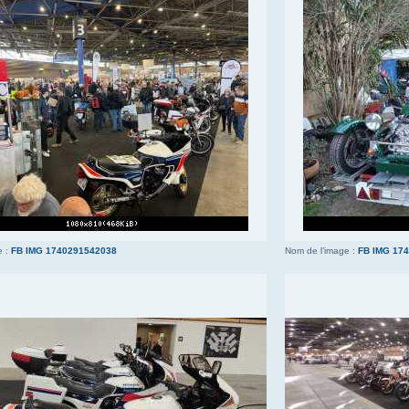
e :
FB IMG 1740291542038
Nom de l’image :
FB IMG 17