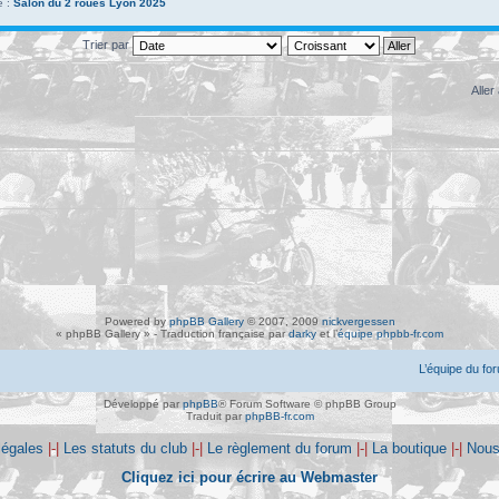
e :
Salon du 2 roues Lyon 2025
Trier par
Aller 
Powered by
phpBB Gallery
© 2007, 2009
nickvergessen
« phpBB Gallery » - Traduction française par
darky
et l’
équipe phpbb-fr.com
L’équipe du fo
Développé par
phpBB
® Forum Software © phpBB Group
Traduit par
phpBB-fr.com
légales
|-|
Les statuts du club
|-|
Le règlement du forum
|-|
La boutique
|-|
Nous
Cliquez ici pour écrire au Webmaster