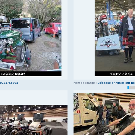
40291765964
Nom de l’image :
L'écosse en visite sur no.