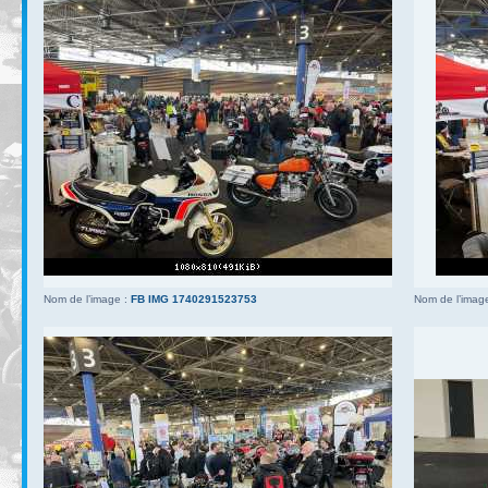
Nom de l’image :
FB IMG 1740291523753
Nom de l’imag