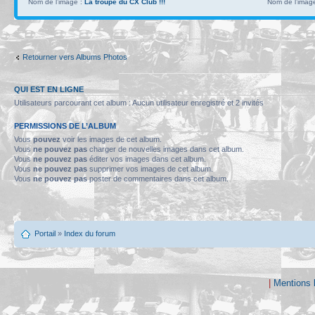
Nom de l’image :
La troupe du CX Club !!!
Nom de l’imag
Retourner vers Albums Photos
QUI EST EN LIGNE
Utilisateurs parcourant cet album : Aucun utilisateur enregistré et 2 invités
PERMISSIONS DE L’ALBUM
Vous
pouvez
voir les images de cet album.
Vous
ne pouvez pas
charger de nouvelles images dans cet album.
Vous
ne pouvez pas
éditer vos images dans cet album.
Vous
ne pouvez pas
supprimer vos images de cet album.
Vous
ne pouvez pas
poster de commentaires dans cet album.
Portail
»
Index du forum
|
Mentions 