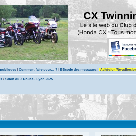
CX Twinni
Le site web du Club 
(Honda CX : Tous modè
 publiques
|
Comment faire pour… ?
|
BBcode des messages
|
Adhésion/Ré-adhésio
ns
‹
Salon du 2 Roues - Lyon 2025