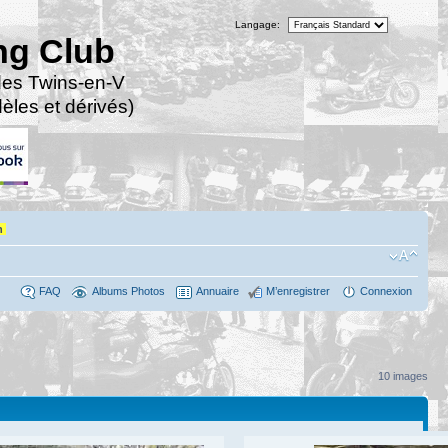
Langage:
ng Club
des Twins-en-V
les et dérivés)
n
FAQ
Albums Photos
Annuaire
M’enregistrer
Connexion
10 images