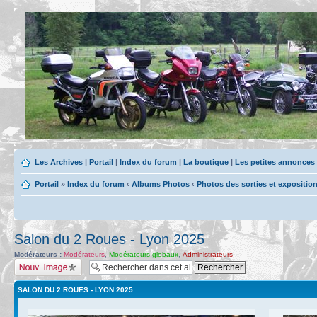
Les Archives
|
Portail
|
Index du forum
|
La boutique
|
Les petites annonces
Portail
»
Index du forum
‹
Albums Photos
‹
Photos des sorties et expositio
Salon du 2 Roues - Lyon 2025
Modérateurs :
Modérateurs
,
Modérateurs globaux
,
Administrateurs
Charger une image
SALON DU 2 ROUES - LYON 2025