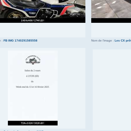
e :
FB IMG 1740291585558
Nom de l’image :
Les CX prêt