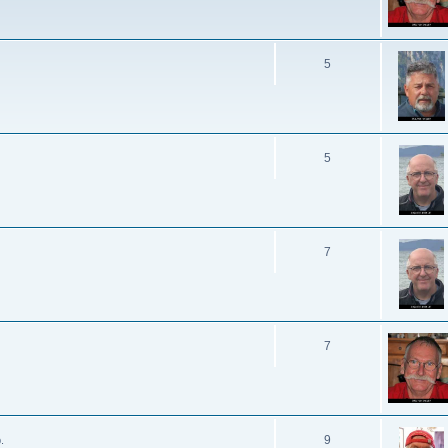
5
5
7
7
9
.