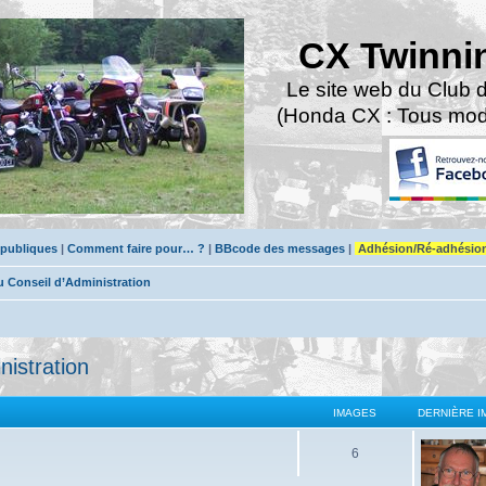
CX Twinni
Le site web du Club 
(Honda CX : Tous modè
 publiques
|
Comment faire pour… ?
|
BBcode des messages
|
Adhésion/Ré-adhésio
Conseil d’Administration
istration
IMAGES
DERNIÈRE I
6