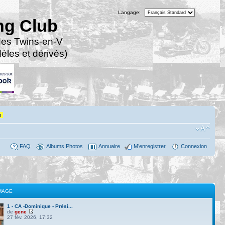
Langage:
ng Club
des Twins-en-V
les et dérivés)
n
FAQ
Albums Photos
Annuaire
M’enregistrer
Connexion
MAGE
1 - CA -Dominique - Prési...
de
gene
27 fév. 2026, 17:32