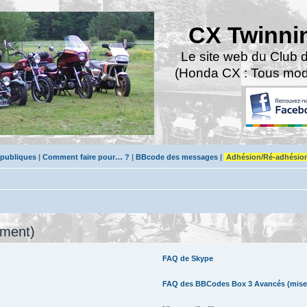
CX Twinni
Le site web du Club 
(Honda CX : Tous modè
 publiques
|
Comment faire pour… ?
|
BBcode des messages
|
Adhésion/Ré-adhésio
mment)
FAQ de Skype
FAQ des BBCodes Box 3 Avancés (mise