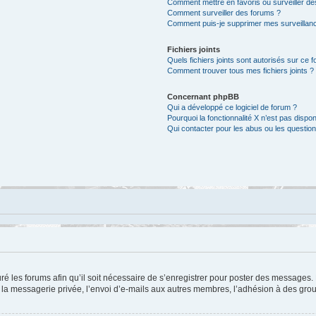
Comment mettre en favoris ou surveiller de
Comment surveiller des forums ?
Comment puis-je supprimer mes surveillanc
Fichiers joints
Quels fichiers joints sont autorisés sur ce 
Comment trouver tous mes fichiers joints ?
Concernant phpBB
Qui a développé ce logiciel de forum ?
Pourquoi la fonctionnalité X n’est pas dispon
Qui contacter pour les abus ou les questio
ré les forums afin qu’il soit nécessaire de s’enregistrer pour poster des messages. 
a messagerie privée, l’envoi d’e-mails aux autres membres, l’adhésion à des group