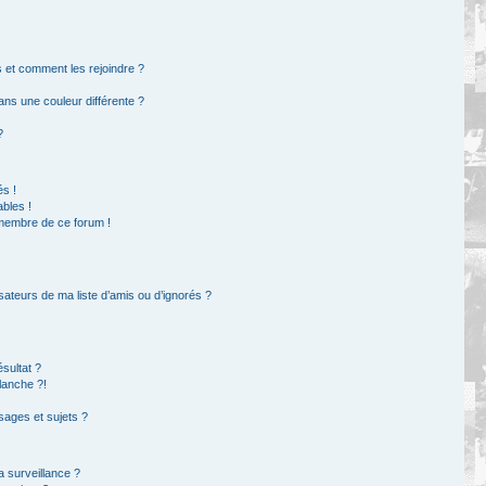
rs et comment les rejoindre ?
ns une couleur différente ?
?
s !
bles !
 membre de ce forum !
sateurs de ma liste d’amis ou d’ignorés ?
sultat ?
lanche ?!
ages et sujets ?
la surveillance ?