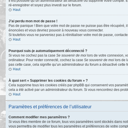
Il est possible qu’un administrateur ait désactivé ou supprimé votre compte. E
ré-enregistrer et soyez plus investi sur le forum.
Haut
J’ai perdu mon mot de passe !
Pas de panique ! Bien que votre mot de passe ne puisse pas être récupéré, il 
énoncées et vous devriez pouvoir à nouveau vous connecter.
Si toutefois vous ne parveniez pas à réinitialiser votre mot de passe, contact
Haut
Pourquoi suis-je automatiquement déconnecté ?
Si vous ne cochez pas la case
Se souvenir de moi
lors de votre connexion, v
ordinateur. Pour rester connecté, cochez la case
Se souvenir de moi
lors de l
pas cette case, cela signifie qu’un administrateur du forum a désactivé cette f
Haut
À quoi sert « Supprimer les cookies du forum » ?
Cela supprime tous les cookies créés par phpBB qui conservent vos paramètres 
cela a été activé par un administrateur du forum. Si vous rencontrez des pr
Haut
Paramètres et préférences de l’utilisateur
Comment modifier mes paramètres ?
Si vous êtes membre de ce forum, tous vos paramètres sont stockés dans no
vous permettra de modifier tous les paramètres et préférences de votre compt