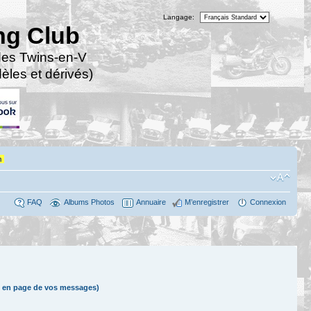
Langage:
ng Club
des Twins-en-V
les et dérivés)
n
FAQ
Albums Photos
Annuaire
M’enregistrer
Connexion
 en page de vos messages)