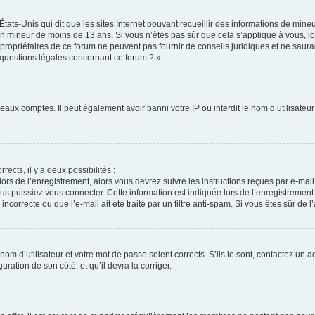
États-Unis qui dit que les sites Internet pouvant recueillir des informations de min
r un mineur de moins de 13 ans. Si vous n’êtes pas sûr que cela s’applique à vous, l
propriétaires de ce forum ne peuvent pas fournir de conseils juridiques et ne saura
 questions légales concernant ce forum ? ».
veaux comptes. Il peut également avoir banni votre IP ou interdit le nom d’utilisate
rects, il y a deux possibilités :
lors de l’enregistrement, alors vous devrez suivre les instructions reçues par e-ma
 puissiez vous connecter. Cette information est indiquée lors de l’enregistrement. 
correcte ou que l’e-mail ait été traité par un filtre anti-spam. Si vous êtes sûr de 
om d’utilisateur et votre mot de passe soient corrects. S’ils le sont, contactez un a
uration de son côté, et qu’il devra la corriger.