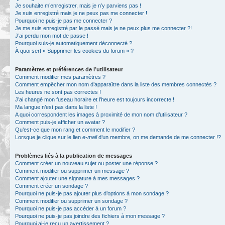
Je souhaite m’enregistrer, mais je n’y parviens pas !
Je suis enregistré mais je ne peux pas me connecter !
Pourquoi ne puis-je pas me connecter ?
Je me suis enregistré par le passé mais je ne peux plus me connecter ?!
J’ai perdu mon mot de passe !
Pourquoi suis-je automatiquement déconnecté ?
À quoi sert « Supprimer les cookies du forum » ?
Paramètres et préférences de l’utilisateur
Comment modifier mes paramètres ?
Comment empêcher mon nom d’apparaître dans la liste des membres connectés ?
Les heures ne sont pas correctes !
J’ai changé mon fuseau horaire et l’heure est toujours incorrecte !
Ma langue n’est pas dans la liste !
A quoi correspondent les images à proximité de mon nom d’utilisateur ?
Comment puis-je afficher un avatar ?
Qu’est-ce que mon rang et comment le modifier ?
Lorsque je clique sur le lien
e-mail
d’un membre, on me demande de me connecter !?
Problèmes liés à la publication de messages
Comment créer un nouveau sujet ou poster une réponse ?
Comment modifier ou supprimer un message ?
Comment ajouter une signature à mes messages ?
Comment créer un sondage ?
Pourquoi ne puis-je pas ajouter plus d’options à mon sondage ?
Comment modifier ou supprimer un sondage ?
Pourquoi ne puis-je pas accéder à un forum ?
Pourquoi ne puis-je pas joindre des fichiers à mon message ?
Pourquoi ai-je reçu un avertissement ?