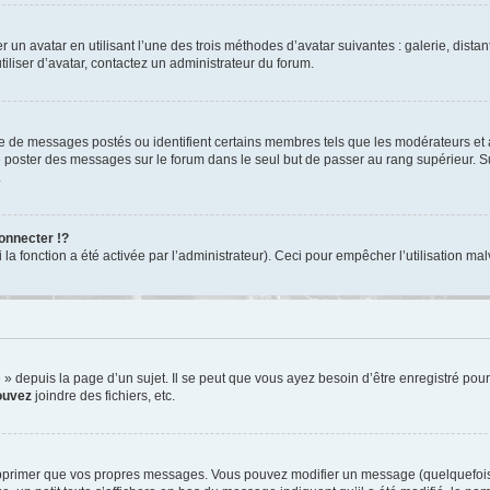
r un avatar en utilisant l’une des trois méthodes d’avatar suivantes : galerie, dista
tiliser d’avatar, contactez un administrateur du forum.
re de messages postés ou identifient certains membres tels que les modérateurs et
z de poster des messages sur le forum dans le seul but de passer au rang supérieur. S
.
nnecter !?
 fonction a été activée par l’administrateur). Ceci pour empêcher l’utilisation malve
depuis la page d’un sujet. Il se peut que vous ayez besoin d’être enregistré pour
ouvez
joindre des fichiers, etc.
pprimer que vos propres messages. Vous pouvez modifier un message (quelquefois d