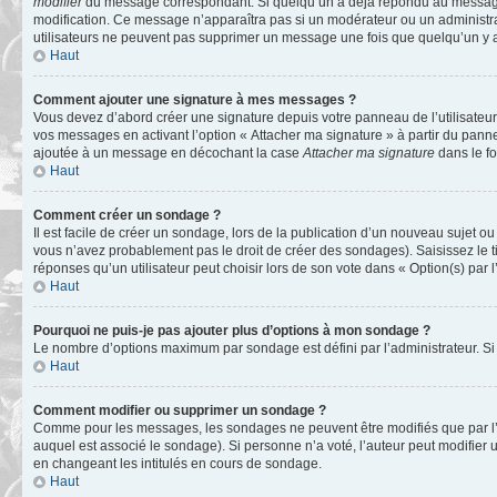
modifier
du message correspondant. Si quelqu’un a déjà répondu au message, un 
modification. Ce message n’apparaîtra pas si un modérateur ou un administrate
utilisateurs ne peuvent pas supprimer un message une fois que quelqu’un y 
Haut
Comment ajouter une signature à mes messages ?
Vous devez d’abord créer une signature depuis votre panneau de l’utilisateu
vos messages en activant l’option « Attacher ma signature » à partir du panne
ajoutée à un message en décochant la case
Attacher ma signature
dans le f
Haut
Comment créer un sondage ?
Il est facile de créer un sondage, lors de la publication d’un nouveau sujet o
vous n’avez probablement pas le droit de créer des sondages). Saisissez le 
réponses qu’un utilisateur peut choisir lors de son vote dans « Option(s) par l’
Haut
Pourquoi ne puis-je pas ajouter plus d’options à mon sondage ?
Le nombre d’options maximum par sondage est défini par l’administrateur. Si 
Haut
Comment modifier ou supprimer un sondage ?
Comme pour les messages, les sondages ne peuvent être modifiés que par l’a
auquel est associé le sondage). Si personne n’a voté, l’auteur peut modifier
en changeant les intitulés en cours de sondage.
Haut