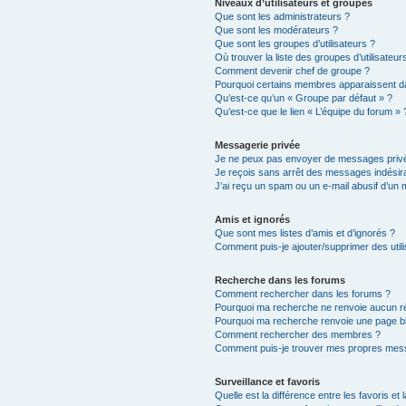
Niveaux d’utilisateurs et groupes
Que sont les administrateurs ?
Que sont les modérateurs ?
Que sont les groupes d’utilisateurs ?
Où trouver la liste des groupes d’utilisateu
Comment devenir chef de groupe ?
Pourquoi certains membres apparaissent da
Qu’est-ce qu’un « Groupe par défaut » ?
Qu’est-ce que le lien « L’équipe du forum » 
Messagerie privée
Je ne peux pas envoyer de messages privé
Je reçois sans arrêt des messages indésira
J’ai reçu un spam ou un e-mail abusif d’un
Amis et ignorés
Que sont mes listes d’amis et d’ignorés ?
Comment puis-je ajouter/supprimer des utili
Recherche dans les forums
Comment rechercher dans les forums ?
Pourquoi ma recherche ne renvoie aucun ré
Pourquoi ma recherche renvoie une page b
Comment rechercher des membres ?
Comment puis-je trouver mes propres mess
Surveillance et favoris
Quelle est la différence entre les favoris et 