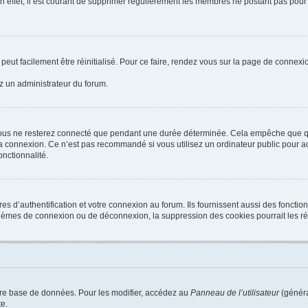
n effet, il est courant de supprimer régulièrement les membres ne postant pas pour 
peut facilement être réinitialisé. Pour ce faire, rendez vous sur la page de connexi
ez un administrateur du forum.
ous ne resterez connecté que pendant une durée déterminée. Cela empêche que quel
a connexion. Ce n’est pas recommandé si vous utilisez un ordinateur public pour acc
onctionnalité.
d’authentification et votre connexion au forum. Ils fournissent aussi des fonctionn
oblèmes de connexion ou de déconnexion, la suppression des cookies pourrait les r
tre base de données. Pour les modifier, accédez au
Panneau de l’utilisateur
(généra
e.