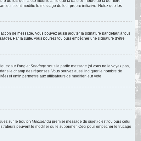
de fois qu’il a été modifié ainsi que la date et l’heure de la dernière
t qu’ils ont modifié le message de leur propre initiative. Notez que les
daction de message. Vous pouvez aussi ajouter la signature par défaut à tous
essage
). Par la suite, vous pourrez toujours empêcher une signature d’être
liquez sur l’onglet
Sondage
sous la partie message (si vous ne le voyez pas,
ne dans le champ des réponses. Vous pouvez aussi indiquer le nombre de
tée) et enfin permettre aux utilisateurs de modifier leur vote.
iquez sur le bouton
Modifier
du premier message du sujet (c’est toujours celui
istrateurs peuvent le modifier ou le supprimer. Ceci pour empêcher le trucage