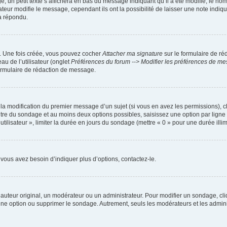
petit texte s’affichera en bas du message indiquant qu’il a été modifié, le nombre 
ur modifie le message, cependant ils ont la possibilité de laisser une note indiquan
a répondu.
r. Une fois créée, vous pouvez cocher
Attacher ma signature
sur le formulaire de ré
au de l’utilisateur (onglet
Préférences du forum --> Modifier les préférences de m
ormulaire de rédaction de message.
u la modification du premier message d’un sujet (si vous en avez les permissions), c
titre du sondage et au moins deux options possibles, saisissez une option par lig
utilisateur », limiter la durée en jours du sondage (mettre « 0 » pour une durée illimi
vous avez besoin d’indiquer plus d’options, contactez-le.
uteur original, un modérateur ou un administrateur. Pour modifier un sondage, cl
 une option ou supprimer le sondage. Autrement, seuls les modérateurs et les admin