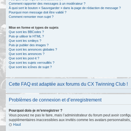
Comment rapporter des messages à un modérateur ?
À quoi sert le bouton « Sauvegarder » dans la page de rédaction de message ?
Pourquoi mon message doit être validé ?
Comment remonter mon sujet ?
Mise en forme et types de sujets
Que sont les BBCodes ?
Puis-je utiliser le HTML ?
Que sont les smileys ?
Puis-je publier des images ?
Que sont les annonces globales ?
Que sont les annonces ?
Que sont les post-it ?
Que sont les sujets verrouillés ?
Que sont les icônes de sujet ?
Cette FAQ est adaptée aux forums du CX Twinning Club !
Problèmes de connexion et d’enregistrement
Pourquoi dois-je m’enregistrer ?
Vous pouvez ne pas le faire, mais l’administrateur du forum peut avoir configu
supplémentaires inaccessibles aux invités comme les avatars personnalisés, l
Haut