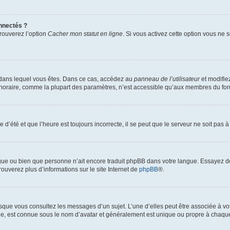
nnectés ?
trouverez l’option
Cacher mon statut en ligne
. Si vous activez cette option vous ne
lui dans lequel vous êtes. Dans ce cas, accédez au
panneau de l’utilisateur
et modifiez
 horaire, comme la plupart des paramètres, n’est accessible qu’aux membres du foru
 d’été et que l’heure est toujours incorrecte, il se peut que le serveur ne soit pas 
langue ou bien que personne n’ait encore traduit phpBB dans votre langue. Essayez d
rouverez plus d’informations sur le site Internet de
phpBB
®.
orsque vous consultez les messages d’un sujet. L’une d’elles peut être associée à v
nde, est connue sous le nom d’avatar et généralement est unique ou propre à chaq