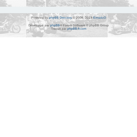
Powered by
phpBB Directory
© 2008, 2014
ErnadoO
Développé par
phpBB
® Forum Software © phpBB Group
Traduit par
phpBB-fr.com