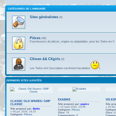
CATÉGORIES DE L’ANNUAIRE
Sites généralistes
(9)
Pièces
(48)
Fournisseurs de pièces, origine ou adaptables, pour les Twins-en-V
CXmen && CXgirls
(0)
Les Twins-enV (inscription carrément facultative
)
DERNIERS SITES AJOUTÉS
EXABIKE
VIS EX
CLASSIC OLD SPARES ∕ GMP
CLASSIC
Site proposé par:
papicx
Site pro
»
13 mars 2022, 23:59
»
20 fév
Site proposé par:
Baltic
Catégorie:
Pièces
Catégori
»
06 juil. 2026, 18:25
Clics:
79
Clics:
6
Catégorie:
Pièces
Commentaire:
0
Comment