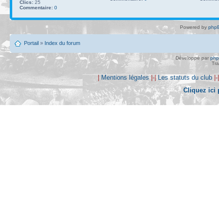
Clics:
25
Commentaire:
0
Powered by
phpB
Portail
»
Index du forum
Développé par
ph
Tra
|
Mentions légales
|-|
Les statuts du club
|-
Cliquez ici