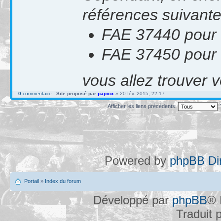
références suivant
FAE 37440 pour 
FAE 37450 pour 
vous allez trouver 
0
commentaire
Site proposé par
papicx
» 20 fév. 2015, 22:17
Afficher les liens précédents:
Powered by
phpBB Dir
Portail
»
Index du forum
Développé par
phpBB
® 
Traduit 