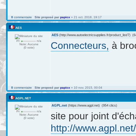
0
commentaire
Site proposé par
papicx
» 21 oct. 2018, 19:17
AES
AES
(http://www.autoelectricsupplies.fr/product_list/7) (6
Pr:
n/a
Connecteurs,
à broc
Note: Aucune
(0 vote)
0
commentaire
Site proposé par
papicx
» 10 nov. 2015, 00:04
AGPL.NET
AGPL.net
(https://www.agpl.net) (954 clics)
Pr:
n/a
site pour joint d'é
Note: Aucune
(0 vote)
http://www.agpl.net