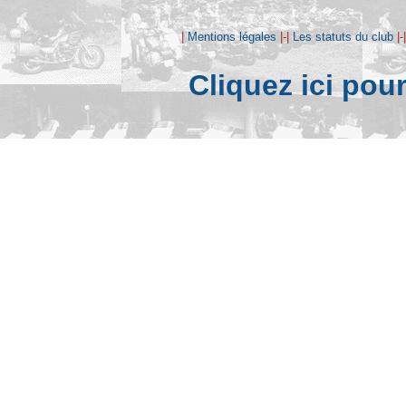
|
Mentions légales
|-|
Les statuts du club
|-
Cliquez ici pou