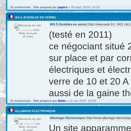
0
commentaire
Site proposé par
papicx
» 09 sept. 2014, 16:18
AVLS (FUSIBLES EN VERRE)
AVLS (fusibles en verre)
(http://www.avls.fr/) (401 clics
Pr:
0/10
(testé en 2011)
Note: Aucune
(0 vote)
ce négociant situé 
sur place et par co
électriques et élec
verre de 10 et 20 A
aussi de la gaine t
0
commentaire
Site proposé par
Baltic
» 11 avr. 2012, 23:03
ALLUMAGE-ÉLECTRONIQUE
Allumage-électronique
(http://www.allumage-electroniqu
Pr:
n/a
Un site apparammen
Note: Aucune
(0 vote)