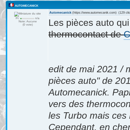
AUTOMECANICK
Automecanick
(https://www.automecanik.com) (129 cli
Pr:
n/a
Les pièces auto qui
Note: Aucune
(0 vote)
thermocontact de
C
edit de mai 2021 / m
pièces auto" de 201
Automecanick. Papic
vers des thermocon
les Turbo mais ces 
Cependant, en cherc