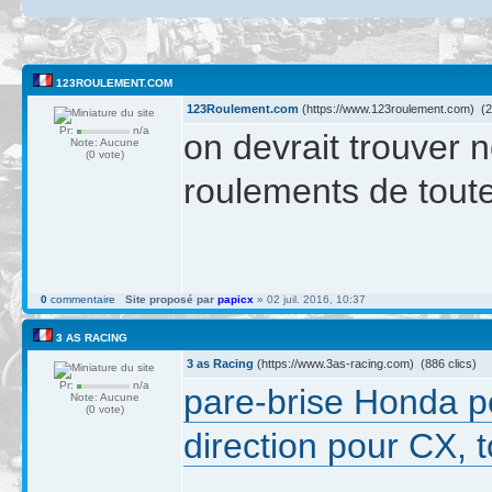
123ROULEMENT.COM
123Roulement.com
(https://www.123roulement.com) (20
Pr:
n/a
on devrait trouver 
Note: Aucune
(0 vote)
roulements de toutes
0
commentaire
Site proposé par
papicx
» 02 juil. 2016, 10:37
3 AS RACING
3 as Racing
(https://www.3as-racing.com) (886 clics)
Pr:
n/a
pare-brise Honda p
Note: Aucune
(0 vote)
direction pour CX,