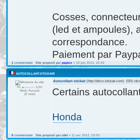
Cosses, connecteurs
(led et ampoules), a
correspondance.
Paiement par Paypa
1
commentaire
Site proposé par
papicx
» 16 juin 2013, 22:43
AUTOCOLLANT-STICKAIR
Autocollant-stickair
(http://deco.stickair.com) (555 clic
Pr:
1/10
Certains autocollan
Note: Aucune
(0 vote)
Honda
0
commentaire
Site proposé par
chri
» 11 avr. 2012, 23:03