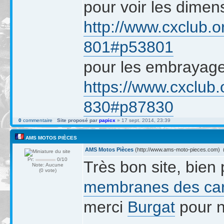
pour voir les dimen
http://www.cxclub.o
801#p53801
pour les embrayages
https://www.cxclub.
830#p87830
0
commentaire
Site proposé par
papicx
» 17 sept. 2014, 23:39
AMS MOTOS PIÈCES
AMS Motos Pièces
(http://www.ams-moto-pieces.com) (
Pr:
0/10
Très bon site, bien 
Note: Aucune
(0 vote)
membranes des ca
merci
Burgat
pour no