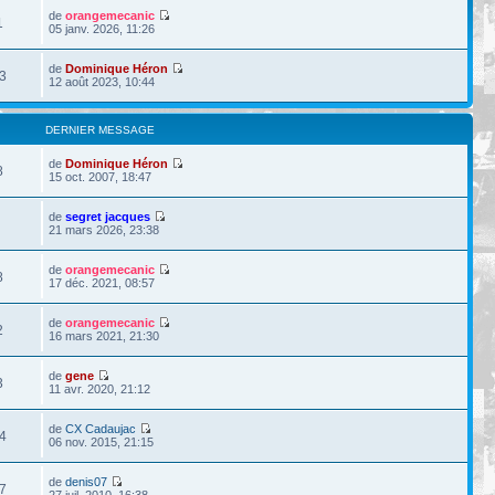
de
orangemecanic
1
05 janv. 2026, 11:26
de
Dominique Héron
3
12 août 2023, 10:44
DERNIER MESSAGE
de
Dominique Héron
8
15 oct. 2007, 18:47
de
segret jacques
21 mars 2026, 23:38
de
orangemecanic
8
17 déc. 2021, 08:57
de
orangemecanic
2
16 mars 2021, 21:30
de
gene
3
11 avr. 2020, 21:12
de
CX Cadaujac
4
06 nov. 2015, 21:15
de
denis07
7
27 juil. 2010, 16:38