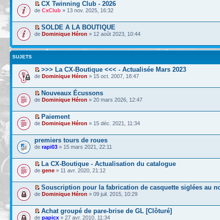
CX Twinning Club - 2026
de
CxClub
» 13 nov. 2025, 16:32
SOLDE A LA BOUTIQUE
de
Dominique Héron
» 12 août 2023, 10:44
SUJETS
>>> La CX-Boutique <<< - Actualisée Mars 2023
de
Dominique Héron
» 15 oct. 2007, 18:47
Nouveaux Écussons
de
Dominique Héron
» 20 mars 2026, 12:47
Paiement
de
Dominique Héron
» 15 déc. 2021, 11:34
premiers tours de roues
de
rapi03
» 15 mars 2021, 22:11
La CX-Boutique - Actualisation du catalogue
de
gene
» 11 avr. 2020, 21:12
Souscription pour la fabrication de casquette siglées au n
de
Dominique Héron
» 09 juil. 2015, 10:29
Achat groupé de pare-brise de GL [Clôturé]
de
papicx
» 27 avr. 2010, 11:34