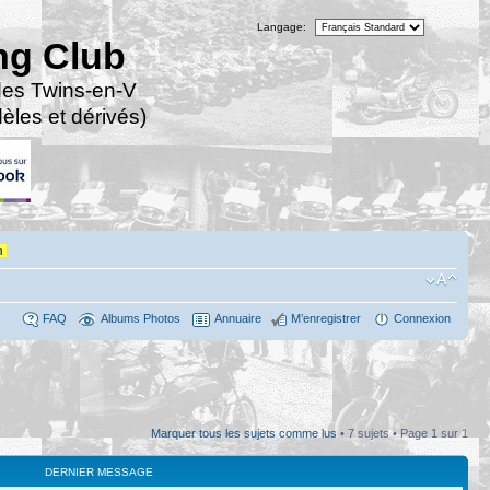
Langage:
ng Club
des Twins-en-V
les et dérivés)
n
FAQ
Albums Photos
Annuaire
M’enregistrer
Connexion
Marquer tous les sujets comme lus
• 7 sujets • Page
1
sur
1
DERNIER MESSAGE