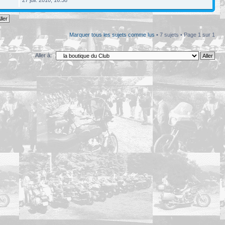
Marquer tous les sujets comme lus
• 7 sujets • Page
1
sur
1
Aller à: