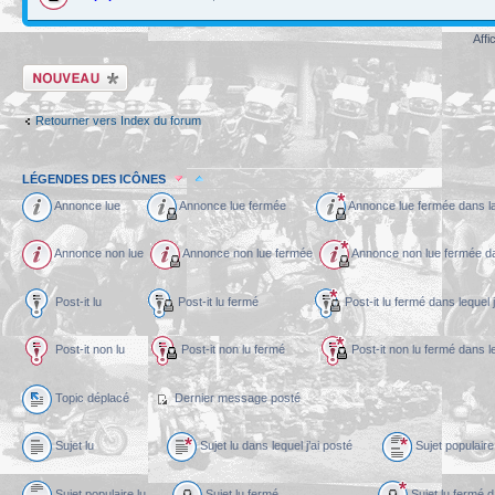
Affi
Écrire un nouveau
sujet
Retourner vers Index du forum
LÉGENDES DES ICÔNES
Annonce lue
Annonce lue fermée
Annonce lue fermée dans l
Annonce non lue
Annonce non lue fermée
Annonce non lue fermée dan
Post-it lu
Post-it lu fermé
Post-it lu fermé dans l
Post-it non lu
Post-it non lu fermé
Post-it non lu fermé dans
Topic déplacé
Dernier message posté
Sujet lu
Sujet lu dans lequel j’ai posté
Sujet populaire 
Sujet populaire lu
Sujet lu fermé
Sujet lu fermé d