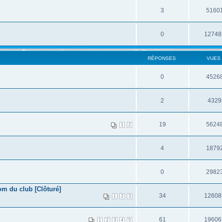
3
5160
0
12748
RÉPONSES
VUES
0
4526
2
4329
19
5624
1
2
4
1879
0
2982
om du club [Clôturé]
34
12608
1
2
3
61
19606
1
2
3
4
5