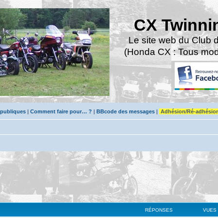
CX Twinni
Le site web du Club 
(Honda CX : Tous modè
 publiques
|
Comment faire pour… ?
|
BBcode des messages
|
Adhésion/Ré-adhésio
RÉPONSES
VUES