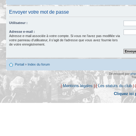
Envoyer votre mot de passe
Utilisateur :
Adresse e-mail :
Adresse e-mail associée à votre compte. Si vous ne l’avez pas modifiée via
votre panneau d’utilisateur, il s’agit de l’adresse que vous avez fournie lors
de votre enregistrement.
Portail
»
Index du forum
Développé par
ph
Tra
|
Mentions légales
|-|
Les statuts du club
|-
Cliquez ici