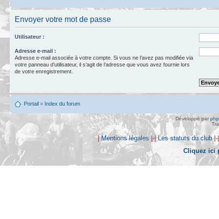
Envoyer votre mot de passe
Utilisateur :
Adresse e-mail :
Adresse e-mail associée à votre compte. Si vous ne l’avez pas modifiée via
votre panneau d’utilisateur, il s’agit de l’adresse que vous avez fournie lors
de votre enregistrement.
Portail
»
Index du forum
Développé par
ph
Tra
|
Mentions légales
|-|
Les statuts du club
|-
Cliquez ici