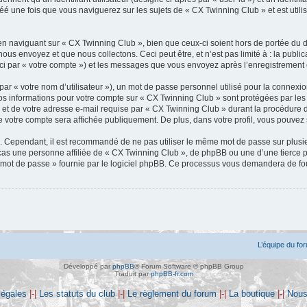
 une fois que vous naviguerez sur les sujets de « CX Twinning Club » et est utilisé
n naviguant sur « CX Twinning Club », bien que ceux-ci soient hors de portée du d
s envoyez et que nous collectons. Ceci peut être, et n’est pas limité à : la public
ci par « votre compte ») et les messages que vous envoyez après l’enregistrement 
ar « votre nom d’utilisateur »), un mot de passe personnel utilisé pour la connexio
Vos informations pour votre compte sur « CX Twinning Club » sont protégées par le
 et de votre adresse e-mail requise par « CX Twinning Club » durant la procédure d’e
 votre compte sera affichée publiquement. De plus, dans votre profil, vous pouvez 
é. Cependant, il est recommandé de ne pas utiliser le même mot de passe sur plusieu
s une personne affiliée de « CX Twinning Club », de phpBB ou une d’une tierce p
n mot de passe » fournie par le logiciel phpBB. Ce processus vous demandera de fourn
L’équipe du fo
Développé par
phpBB
® Forum Software © phpBB Group
Traduit par
phpBB-fr.com
légales
|-|
Les statuts du club
|-|
Le règlement du forum
|-|
La boutique
|-|
Nous