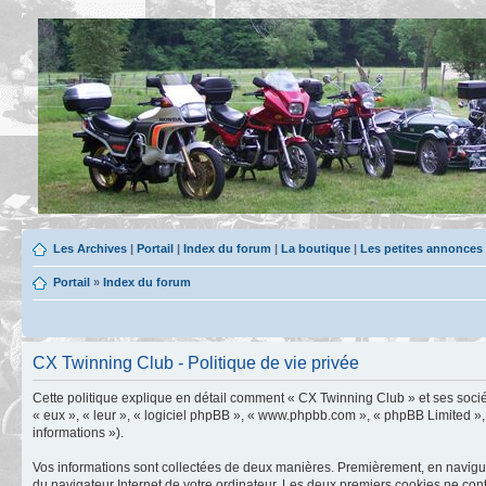
Les Archives
|
Portail
|
Index du forum
|
La boutique
|
Les petites annonces
Portail
»
Index du forum
CX Twinning Club - Politique de vie privée
Cette politique explique en détail comment « CX Twinning Club » et ses sociét
« eux », « leur », « logiciel phpBB », « www.phpbb.com », « phpBB Limited », 
informations »).
Vos informations sont collectées de deux manières. Premièrement, en naviguan
du navigateur Internet de votre ordinateur. Les deux premiers cookies ne contie