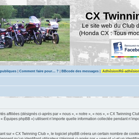
CX Twinni
Le site web du Club 
(Honda CX : Tous modè
 publiques
|
Comment faire pour… ?
|
BBcode des messages
|
Adhésion/Ré-adhésio
és affiliées (désignés ci-après par « nous », « notre », « nos », « CX Twinning Club
« Équipes phpBB ») utilisent n’importe quelle information collectée pendant n’impor
t sur « CX Twinning Club », le logiciel phpBB créera un certain nombre de cookies, 
nnent qu’un identifiant utilisateur (désigné ci-après par « user-id ») et un identifi