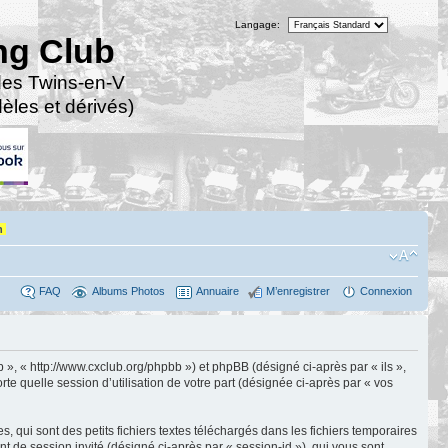
Langage:
ng Club
des Twins-en-V
les et dérivés)
n
FAQ
Albums Photos
Annuaire
M’enregistrer
Connexion
 », « http://www.cxclub.org/phpbb ») et phpBB (désigné ci-après par « ils »,
te quelle session d’utilisation de votre part (désignée ci-après par « vos
qui sont des petits fichiers textes téléchargés dans les fichiers temporaires
ant de session invité (désigné ci-après par « session-id »), qui vous sont