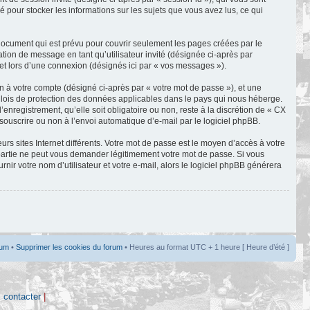
 pour stocker les informations sur les sujets que vous avez lus, ce qui
ocument qui est prévu pour couvrir seulement les pages créées par le
ation de message en tant qu’utilisateur invité (désignée ci-après par
et lors d’une connexion (désignés ici par « vos messages »).
n à votre compte (désigné ci-après par « votre mot de passe »), et une
s lois de protection des données applicables dans le pays qui nous héberge.
nregistrement, qu’elle soit obligatoire ou non, reste à la discrétion de « CX
souscrire ou non à l’envoi automatique d’e-mail par le logiciel phpBB.
rs sites Internet différents. Votre mot de passe est le moyen d’accès à votre
artie ne peut vous demander légitimement votre mot de passe. Si vous
ir votre nom d’utilisateur et votre e-mail, alors le logiciel phpBB générera
rum
•
Supprimer les cookies du forum
• Heures au format UTC + 1 heure [ Heure d’été ]
 contacter
|