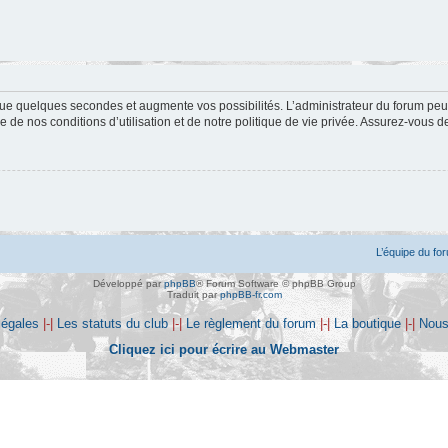
ue quelques secondes et augmente vos possibilités. L’administrateur du forum peu
 de nos conditions d’utilisation et de notre politique de vie privée. Assurez-vous de
L’équipe du fo
Développé par
phpBB
® Forum Software © phpBB Group
Traduit par
phpBB-fr.com
légales
|-|
Les statuts du club
|-|
Le règlement du forum
|-|
La boutique
|-|
Nous
Cliquez ici pour écrire au Webmaster