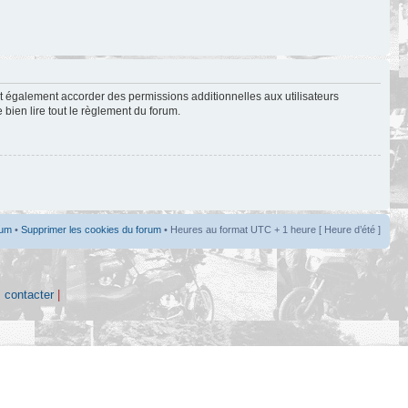
t également accorder des permissions additionnelles aux utilisateurs
 bien lire tout le règlement du forum.
rum
•
Supprimer les cookies du forum
• Heures au format UTC + 1 heure [ Heure d’été ]
 contacter
|