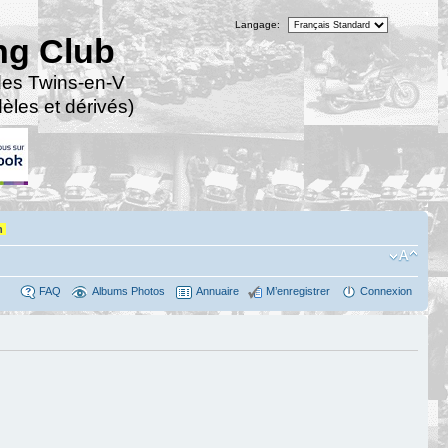
Langage:
ng Club
des Twins-en-V
les et dérivés)
n
FAQ
Albums Photos
Annuaire
M’enregistrer
Connexion