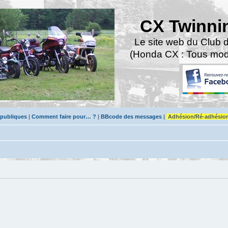
CX Twinni
Le site web du Club 
(Honda CX : Tous modè
 publiques
|
Comment faire pour… ?
|
BBcode des messages
|
Adhésion/Ré-adhésio