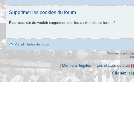
Supprimer les cookies du forum
Êtes-vous sûr de vouloir supprimer tous les cookies de ce forum ?
Portail
»
Index du forum
Développé par
ph
Tra
|
Mentions légales
|-|
Les statuts du club
|-
Cliquez ici