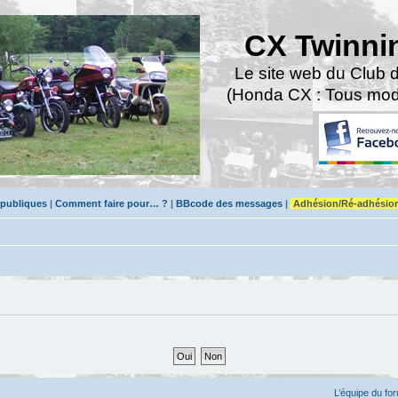
CX Twinni
Le site web du Club 
(Honda CX : Tous modè
 publiques
|
Comment faire pour… ?
|
BBcode des messages
|
Adhésion/Ré-adhésio
L’équipe du fo