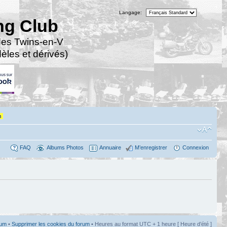
Langage:
ng Club
des Twins-en-V
les et dérivés)
n
FAQ
Albums Photos
Annuaire
M’enregistrer
Connexion
rum
•
Supprimer les cookies du forum
• Heures au format UTC + 1 heure [ Heure d’été ]