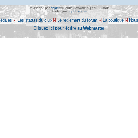
Développé par
phpBB
® Forum Software © phpBB Group
Traduit par
phpBB-fr.com
légales
|-|
Les statuts du club
|-|
Le règlement du forum
|-|
La boutique
|-|
Nous
Cliquez ici pour écrire au Webmaster