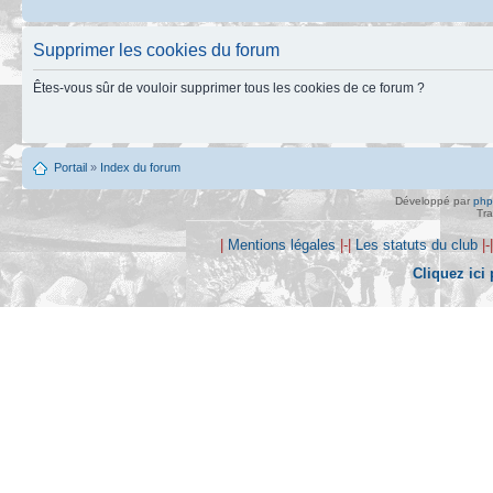
Supprimer les cookies du forum
Êtes-vous sûr de vouloir supprimer tous les cookies de ce forum ?
Portail
»
Index du forum
Développé par
ph
Tra
|
Mentions légales
|-|
Les statuts du club
|-
Cliquez ici