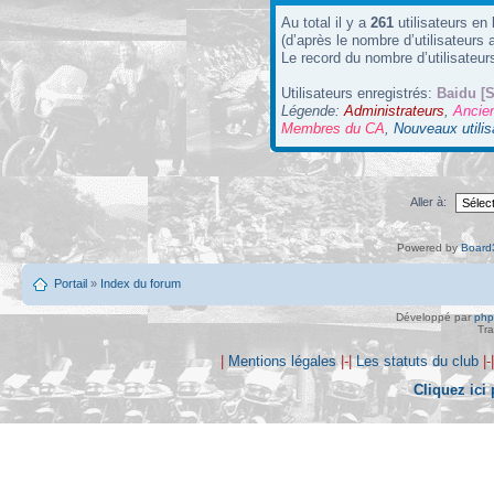
Au total il y a
261
utilisateurs en 
(d’après le nombre d’utilisateurs 
Le record du nombre d’utilisateur
Utilisateurs enregistrés:
Baidu [S
Légende:
Administrateurs
,
Ancie
Membres du CA
,
Nouveaux utilis
Aller à:
Powered by
Board3
Portail
»
Index du forum
Développé par
ph
Tra
|
Mentions légales
|-|
Les statuts du club
|-
Cliquez ici