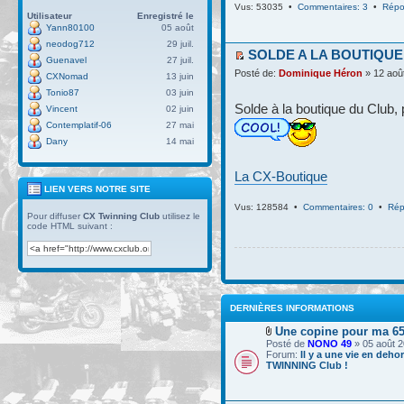
Vus: 53035 •
Commentaires: 3
•
Répo
Utilisateur
Enregistré le
Yann80100
05 août
neodog712
29 juil.
SOLDE A LA BOUTIQUE
Guenavel
27 juil.
Posté de:
Dominique Héron
» 12 aoû
CXNomad
13 juin
Tonio87
03 juin
Solde à la boutique du Club, 
Vincent
02 juin
Contemplatif-06
27 mai
Dany
14 mai
La CX-Boutique
LIEN VERS NOTRE SITE
Vus: 128584 •
Commentaires: 0
•
Rép
Pour diffuser
CX Twinning Club
utilisez le
code HTML suivant :
DERNIÈRES INFORMATIONS
Une copine pour ma 6
Posté de
NONO 49
» 05 août 2
Forum:
Il y a une vie en deho
TWINNING Club !