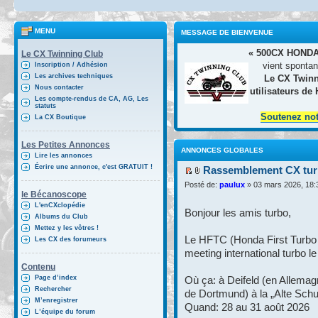
MENU
MESSAGE DE BIENVENUE
« 500CX HONDA
Le CX Twinning Club
vient spontan
Inscription / Adhésion
Les archives techniques
Le CX Twinn
Nous contacter
utilisateurs de
Les compte-rendus de CA, AG, Les
statuts
Soutenez no
La CX Boutique
Les Petites Annonces
ANNONCES GLOBALES
Lire les annonces
Écrire une annonce, c'est GRATUIT !
Rassemblement CX turb
Posté de:
paulux
» 03 mars 2026, 18:
le Bécanoscope
L'enCXclopédie
Bonjour les amis turbo,
Albums du Club
Mettez y les vôtres !
Le HFTC (Honda First Turbo 
Les CX des forumeurs
meeting international turbo l
Contenu
Page d’index
Où ça: à Deifeld (en Allemag
Rechercher
de Dortmund) à la „Alte Schu
M’enregistrer
Quand: 28 au 31 août 2026
L’équipe du forum