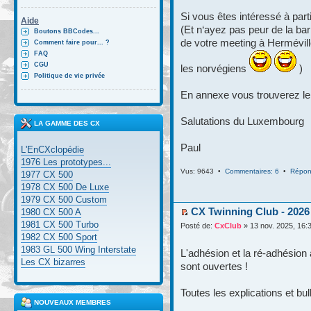
Si vous êtes intéressé à part
Aide
(Et n‘ayez pas peur de la bar
Boutons BBCodes...
de votre meeting à Hermévill
Comment faire pour... ?
FAQ
CGU
les norvégiens
)
Politique de vie privée
En annexe vous trouverez le 
Salutations du Luxembourg
LA GAMME DES CX
Paul
L'EnCXclopédie
1976 Les prototypes...
Vus: 9643 •
Commentaires: 6
•
Répon
1977 CX 500
1978 CX 500 De Luxe
1979 CX 500 Custom
CX Twinning Club - 2026
1980 CX 500 A
1981 CX 500 Turbo
Posté de:
CxClub
» 13 nov. 2025, 16:
1982 CX 500 Sport
1983 GL 500 Wing Interstate
L'adhésion et la ré-adhésion
Les CX bizarres
sont ouvertes !
Toutes les explications et bul
NOUVEAUX MEMBRES