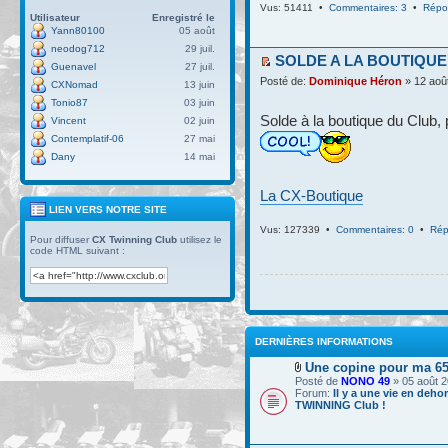
Vus: 51411 •
Commentaires: 3
•
Répo
Utilisateur
Enregistré le
Yann80100
05 août
neodog712
29 juil.
SOLDE A LA BOUTIQUE
Guenavel
27 juil.
Posté de:
Dominique Héron
» 12 aoû
CXNomad
13 juin
Tonio87
03 juin
Solde à la boutique du Club, 
Vincent
02 juin
Contemplatif-06
27 mai
Dany
14 mai
La CX-Boutique
LIEN VERS NOTRE SITE
Vus: 127339 •
Commentaires: 0
•
Rép
Pour diffuser
CX Twinning Club
utilisez le
code HTML suivant :
DERNIÈRES INFORMATIONS
Une copine pour ma 6
Posté de
NONO 49
» 05 août 2
Forum:
Il y a une vie en deho
TWINNING Club !