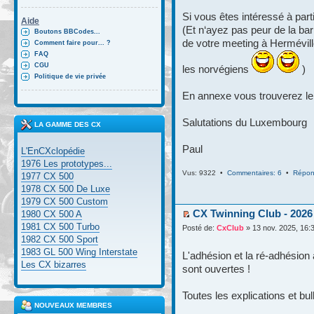
Si vous êtes intéressé à part
Aide
(Et n‘ayez pas peur de la bar
Boutons BBCodes...
de votre meeting à Hermévill
Comment faire pour... ?
FAQ
CGU
les norvégiens
)
Politique de vie privée
En annexe vous trouverez le 
Salutations du Luxembourg
LA GAMME DES CX
Paul
L'EnCXclopédie
1976 Les prototypes...
Vus: 9322 •
Commentaires: 6
•
Répon
1977 CX 500
1978 CX 500 De Luxe
1979 CX 500 Custom
CX Twinning Club - 2026
1980 CX 500 A
1981 CX 500 Turbo
Posté de:
CxClub
» 13 nov. 2025, 16:
1982 CX 500 Sport
1983 GL 500 Wing Interstate
L'adhésion et la ré-adhésion
Les CX bizarres
sont ouvertes !
Toutes les explications et bul
NOUVEAUX MEMBRES