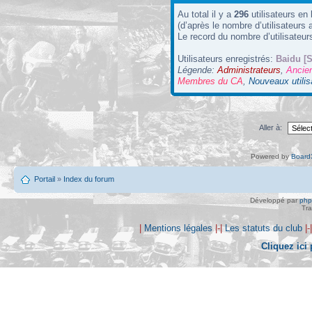
Au total il y a
296
utilisateurs en 
(d’après le nombre d’utilisateurs 
Le record du nombre d’utilisateur
Utilisateurs enregistrés:
Baidu [S
Légende:
Administrateurs
,
Ancie
Membres du CA
,
Nouveaux utilis
Aller à:
Powered by
Board3
Portail
»
Index du forum
Développé par
ph
Tra
|
Mentions légales
|-|
Les statuts du club
|-
Cliquez ici