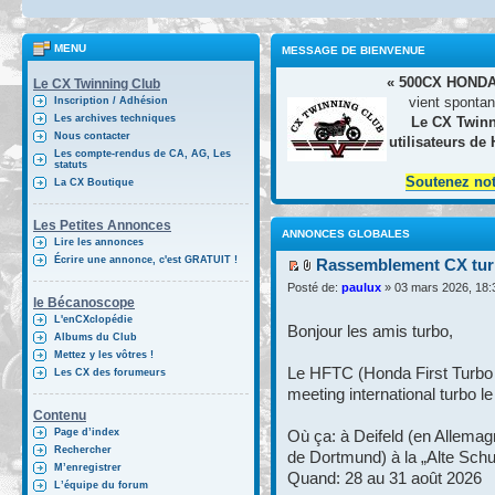
MENU
MESSAGE DE BIENVENUE
« 500CX HONDA
Le CX Twinning Club
vient spontan
Inscription / Adhésion
Les archives techniques
Le CX Twinn
Nous contacter
utilisateurs de
Les compte-rendus de CA, AG, Les
statuts
Soutenez no
La CX Boutique
Les Petites Annonces
ANNONCES GLOBALES
Lire les annonces
Écrire une annonce, c'est GRATUIT !
Rassemblement CX turb
Posté de:
paulux
» 03 mars 2026, 18:
le Bécanoscope
L'enCXclopédie
Bonjour les amis turbo,
Albums du Club
Mettez y les vôtres !
Le HFTC (Honda First Turbo 
Les CX des forumeurs
meeting international turbo l
Contenu
Page d’index
Où ça: à Deifeld (en Allemag
Rechercher
de Dortmund) à la „Alte Schu
M’enregistrer
Quand: 28 au 31 août 2026
L’équipe du forum