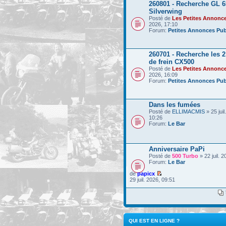
260801 - Recherche GL 6
Silverwing
Posté de
Les Petites Annonc
2026, 17:10
Forum:
Petites Annonces Pub
260701 - Recherche les 
de frein CX500
Posté de
Les Petites Annonc
2026, 16:09
Forum:
Petites Annonces Pub
Dans les fumées
Posté de
ELLIMACMIS
» 25 juil
10:26
Forum:
Le Bar
Anniversaire PaPi
Posté de
500 Turbo
» 22 juil. 
Forum:
Le Bar
de
papicx
29 juil. 2026, 09:51
QUI EST EN LIGNE ?