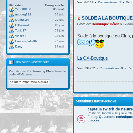
Vus: 64349 •
Commentaires: 3
•
Répo
Utilisateur
Enregistré le
Yann80100
05 août
neodog712
29 juil.
SOLDE A LA BOUTIQUE
Guenavel
27 juil.
Posté de:
Dominique Héron
» 12 aoû
CXNomad
13 juin
Tonio87
03 juin
Solde à la boutique du Club, 
Vincent
02 juin
Contemplatif-06
27 mai
Dany
14 mai
La CX-Boutique
LIEN VERS NOTRE SITE
Vus: 136922 •
Commentaires: 0
•
Rép
Pour diffuser
CX Twinning Club
utilisez le
code HTML suivant :
DERNIÈRES INFORMATIONS
capteur/switch de neutre
Posté de
Jonath
» 18 juin 2026,
Forum:
Questions techniques
d'accès