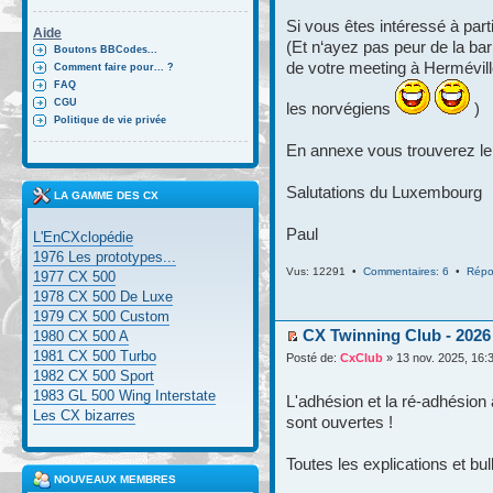
Si vous êtes intéressé à part
Aide
(Et n‘ayez pas peur de la bar
Boutons BBCodes...
de votre meeting à Hermévill
Comment faire pour... ?
FAQ
CGU
les norvégiens
)
Politique de vie privée
En annexe vous trouverez le 
Salutations du Luxembourg
LA GAMME DES CX
Paul
L'EnCXclopédie
1976 Les prototypes...
Vus: 12291 •
Commentaires: 6
•
Répo
1977 CX 500
1978 CX 500 De Luxe
1979 CX 500 Custom
CX Twinning Club - 2026
1980 CX 500 A
1981 CX 500 Turbo
Posté de:
CxClub
» 13 nov. 2025, 16:
1982 CX 500 Sport
1983 GL 500 Wing Interstate
L'adhésion et la ré-adhésion
Les CX bizarres
sont ouvertes !
Toutes les explications et bul
NOUVEAUX MEMBRES