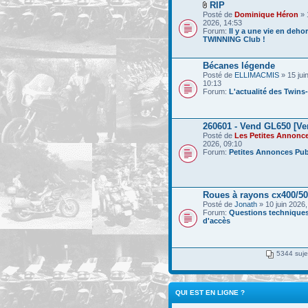
RIP
Posté de
Dominique Héron
» 
2026, 14:53
Forum:
Il y a une vie en deho
TWINNING Club !
Bécanes légende
Posté de
ELLIMACMIS
» 15 jui
10:13
Forum:
L'actualité des Twins
260601 - Vend GL650 [Ve
Posté de
Les Petites Annonc
2026, 09:10
Forum:
Petites Annonces Pub
Roues à rayons cx400/5
Posté de
Jonath
» 10 juin 2026,
Forum:
Questions techniques
d'accès
5344 suje
QUI EST EN LIGNE ?