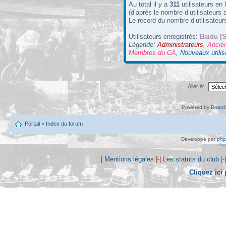
Au total il y a
311
utilisateurs en l
(d’après le nombre d’utilisateurs 
Le record du nombre d’utilisateur
Utilisateurs enregistrés:
Baidu [S
Légende:
Administrateurs
,
Ancie
Membres du CA
,
Nouveaux utilis
Aller à:
Powered by
Board3
Portail
»
Index du forum
Développé par
ph
Tra
|
Mentions légales
|-|
Les statuts du club
|-
Cliquez ici