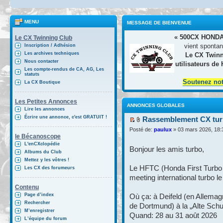
MENU
MESSAGE DE BIENVENUE
« 500CX HONDA
Le CX Twinning Club
vient spontan
Inscription / Adhésion
Les archives techniques
Le CX Twinn
Nous contacter
utilisateurs de
Les compte-rendus de CA, AG, Les
statuts
Soutenez no
La CX Boutique
Les Petites Annonces
ANNONCES GLOBALES
Lire les annonces
Écrire une annonce, c'est GRATUIT !
Rassemblement CX turb
Posté de:
paulux
» 03 mars 2026, 18:
le Bécanoscope
L'enCXclopédie
Bonjour les amis turbo,
Albums du Club
Mettez y les vôtres !
Le HFTC (Honda First Turbo 
Les CX des forumeurs
meeting international turbo l
Contenu
Page d’index
Où ça: à Deifeld (en Allemag
Rechercher
de Dortmund) à la „Alte Schu
M’enregistrer
Quand: 28 au 31 août 2026
L’équipe du forum