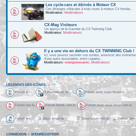
Les cycle-cars et dérivés à Moteur CX
Ces étranges véhicules à trois roues à moteur CX Honda...
Modérateur:
Modérateurs
CX-Mag Visiteurs
Un aperçu de la Gazette du CX Twinning Club
Modérateur:
Modérateurs
Il y a une vie en dehors du CX TWINNING Club !
Ici, vous pouvez raconter vos sorties, annoncer des évènements
d'une autre association, entre copains...
Modérateurs:
orangemecanic
,
Modérateurs
LÉGENDES DES ICÔNES
Forum lu
Forum fermé, lu
Forum avec sous-forum lu
Forum non lu
Forum fermé, non lu
Forum avec sous-forum non lu
Forum lien
Sous-forum lu
Sous-forum non lu
Dernier mes
CONNEXION
•
M’ENREGISTRER