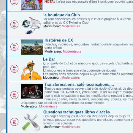
NOTA:
Il n'est pas nécessaire d'être inscrit pour pouvoir pa
la boutique du Club
Ici sont disponibles les articles que le club propose à la vent
adhérents du CX Twinning Club.
Modérateur:
Modérateurs
Histoires de CX
Balades, vacances, rencontres, votre nouvelle acquisition, vos
votre brêlon
Modérateur:
Modérateurs
Le Bar
içi on parle de tout et de n'importe quoi. Les sujets d'actualit
pote, etc.
L'humour est le bienvenu et la courtoisie de rigueur.
Les sujets sans réponse depuis 60 jours sont effacés automa
Modérateur:
Modérateurs
Transformations, café-racerisations,...
Tout ce que certains peuvent faire de rigolo, d'original, de d
partir d'un CX. Avant tout, jettes donc un œil au sujet "Pourqu
que le club ne cautionne pas les modifications rendant la moto
châssis ( cadre, trains roulants, suspensions, roues), les frein
uniquement sur circuit ou en competition sur route fermée..
Modérateur:
Modérateurs
Questions techniques libres d'accès
Les pages techniques du club en libre accès depuis toujours.
ici vous pouvez poser vos questions techniques concernant vo
trouver une solution.
Modérateur:
Modérateurs