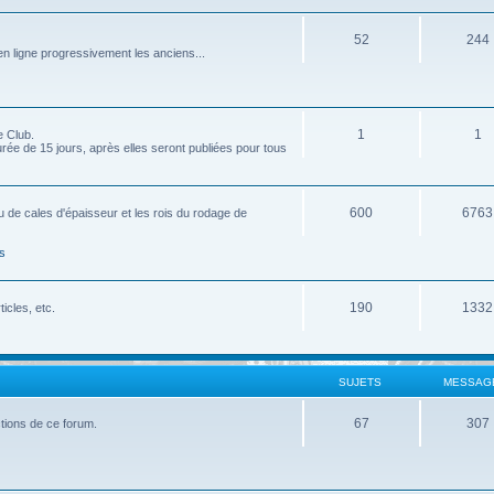
52
244
 ligne progressivement les anciens...
1
1
e Club.
ée de 15 jours, après elles seront publiées pour tous
600
6763
u de cales d'épaisseur et les rois du rodage de
s
190
1332
icles, etc.
SUJETS
MESSAG
67
307
nctions de ce forum.