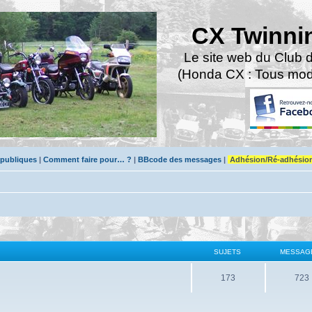
CX Twinni
Le site web du Club 
(Honda CX : Tous modè
 publiques
|
Comment faire pour… ?
|
BBcode des messages
|
Adhésion/Ré-adhésio
SUJETS
MESSAG
173
723