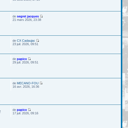
de
segret jacques
21 mars 2026, 23:38
de
CX Cadaujac
23 juil. 2026, 09:51
de
papicx
29 juil. 2026, 09:51
de
MECANO-FOU
16 avr. 2026, 16:36
de
papicx
2
17 juil. 2026, 09:16