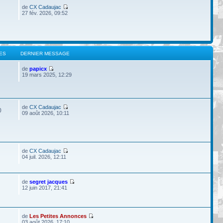
de
CX Cadaujac
27 fév. 2026, 09:52
ES
DERNIER MESSAGE
de
papicx
19 mars 2025, 12:29
de
CX Cadaujac
0
09 août 2026, 10:11
de
CX Cadaujac
04 juil. 2026, 12:11
de
segret jacques
12 juin 2017, 21:41
de
Les Petites Annonces
03 août 2026, 17:10