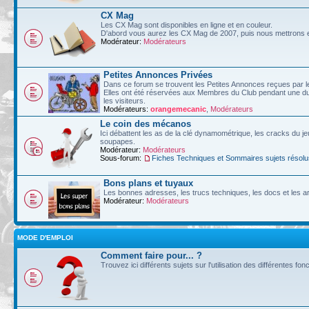
CX Mag
Les CX Mag sont disponibles en ligne et en couleur.
D'abord vous aurez les CX Mag de 2007, puis nous mettrons en
Modérateur:
Modérateurs
Petites Annonces Privées
Dans ce forum se trouvent les Petites Annonces reçues par l
Elles ont été réservées aux Membres du Club pendant une dur
les visiteurs.
Modérateurs:
orangemecanic
,
Modérateurs
Le coin des mécanos
Ici débattent les as de la clé dynamométrique, les cracks du je
soupapes.
Modérateur:
Modérateurs
Sous-forum:
Fiches Techniques et Sommaires sujets résolu
Bons plans et tuyaux
Les bonnes adresses, les trucs techniques, les docs et les art
Modérateur:
Modérateurs
MODE D'EMPLOI
Comment faire pour... ?
Trouvez ici différents sujets sur l'utilisation des différentes fo