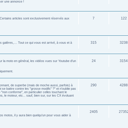
sser une annonce !
7
122
e. Certains articles sont exclusivement réservés aux
315
3238
 galères,.... Tout ce qui vous est arrivé, à vous et à
24
3154
é sur la moto en général, les vidéos vues sur Youtube d'un
tiquement.
290
4288
éconnant, de superbe (mais de moche aussi, parfois) à
oi se battre contre les "grosse modifs" ?" et n'oublie pas
 "non conforme", en particulier celles touchant le
s, le moteur, etc... sauf, bien sur, sur les CX évoluant
2405
2735
s motos, il y aura bien quelqu'un pour vous aider à