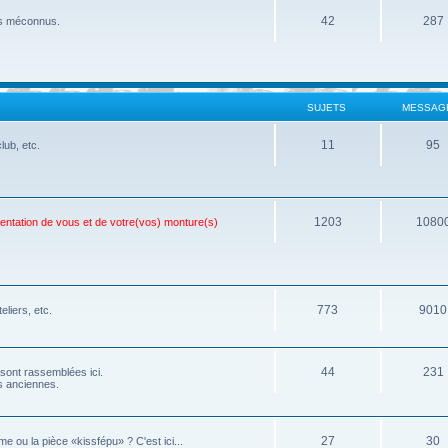
42
287
ois méconnus.
SUJETS
MESSAG
11
95
lub, etc.
1203
1080
sentation de vous et de votre(vos) monture(s)
773
9010
eliers, etc.
44
231
 sont rassemblées ici.
os anciennes.
27
30
e ou la pièce «kissfépu» ? C'est ici...