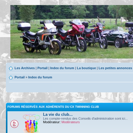
Les Archives
|
Portail
|
Index du forum
|
La boutique
|
Les petites annonces
Portail
»
Index du forum
FORUMS RÉSERVÉS AUX ADHÉRENTS DU CX TWINNING CLUB
La vie du club...
Les compte-rendus des Conseils d'administration sont ici...
Modérateur:
Modérateurs