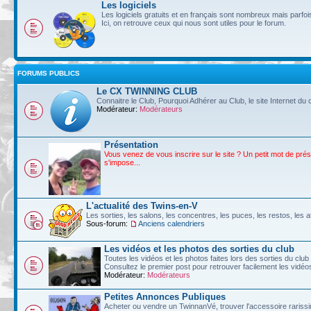
Les logiciels
Les logiciels gratuits et en français sont nombreux mais parf
Ici, on retrouve ceux qui nous sont utiles pour le forum.
FORUMS PUBLICS
Le CX TWINNING CLUB
Connaitre le Club, Pourquoi Adhérer au Club, le site Internet du c
Modérateur:
Modérateurs
Présentation
Vous venez de vous inscrire sur le site ? Un petit mot de pré
s'impose...
L'actualité des Twins-en-V
Les sorties, les salons, les concentres, les puces, les restos, les at
Sous-forum:
Anciens calendriers
Les vidéos et les photos des sorties du club
Toutes les vidéos et les photos faites lors des sorties du club
Consultez le premier post pour retrouver facilement les vidé
Modérateur:
Modérateurs
Petites Annonces Publiques
Acheter ou vendre un TwinnanVé, trouver l'accessoire rarissim