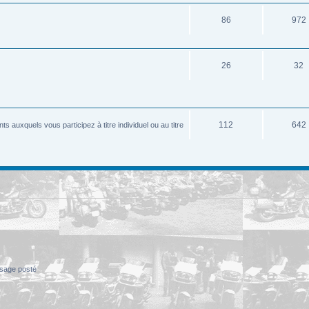
86
972
26
32
112
642
 auxquels vous participez à titre individuel ou au titre
sage posté