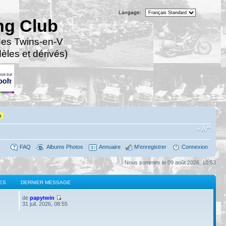
Langage:
ng Club
des Twins-en-V
les et dérivés)
n
FAQ
Albums Photos
Annuaire
M’enregistrer
Connexion
Nous sommes le 09 août 2026, 10:53
ES
DERNIER MESSAGE
de
papytwin
31 juil. 2026, 08:55