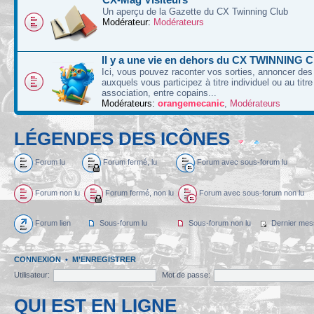
Un aperçu de la Gazette du CX Twinning Club
Modérateur:
Modérateurs
Il y a une vie en dehors du CX TWINNING C
Ici, vous pouvez raconter vos sorties, annoncer d
auxquels vous participez à titre individuel ou au titre
association, entre copains...
Modérateurs:
orangemecanic
,
Modérateurs
LÉGENDES DES ICÔNES
Forum lu
Forum fermé, lu
Forum avec sous-forum lu
Forum non lu
Forum fermé, non lu
Forum avec sous-forum non lu
Forum lien
Sous-forum lu
Sous-forum non lu
Dernier mes
CONNEXION
•
M’ENREGISTRER
Utilisateur:
Mot de passe:
QUI EST EN LIGNE