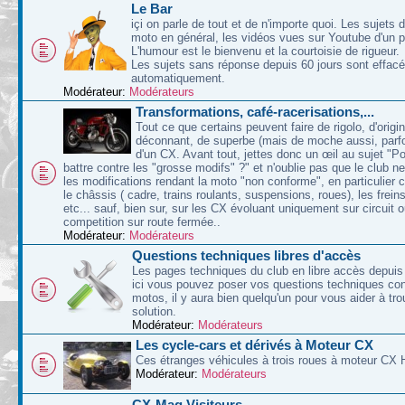
Le Bar
içi on parle de tout et de n'importe quoi. Les sujets d
moto en général, les vidéos vues sur Youtube d'un p
L'humour est le bienvenu et la courtoisie de rigueur.
Les sujets sans réponse depuis 60 jours sont effac
automatiquement.
Modérateur:
Modérateurs
Transformations, café-racerisations,...
Tout ce que certains peuvent faire de rigolo, d'origin
déconnant, de superbe (mais de moche aussi, parfoi
d'un CX. Avant tout, jettes donc un œil au sujet "P
battre contre les "grosse modifs" ?" et n'oublie pas que le club n
les modifications rendant la moto "non conforme", en particulier 
le châssis ( cadre, trains roulants, suspensions, roues), les freins
etc... sauf, bien sur, sur les CX évoluant uniquement sur circuit 
competition sur route fermée..
Modérateur:
Modérateurs
Questions techniques libres d'accès
Les pages techniques du club en libre accès depuis 
ici vous pouvez poser vos questions techniques co
motos, il y aura bien quelqu'un pour vous aider à tr
solution.
Modérateur:
Modérateurs
Les cycle-cars et dérivés à Moteur CX
Ces étranges véhicules à trois roues à moteur CX 
Modérateur:
Modérateurs
CX-Mag Visiteurs