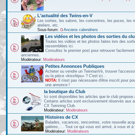
L'actualité des Twins-en-V
Les sorties, les salons, les concentres, les puces, les r
ateliers, etc.
Sous-forum:
Anciens calendriers
Les vidéos et les photos des sorties du cl
Toutes les vidéos et les photos faites lors des sort
rassemblées ici.
Consultez le premier post pour retrouver facilement
anciennes.
Modérateur:
Modérateurs
Petites Annonces Publiques
Acheter ou vendre un TwinnanVé, trouver l'accessoi
ou la pièce «kissfépu» ? C'est ici...
NOTA:
Il n'est pas nécessaire d'être inscrit pour po
une annonce !
la boutique du Club
Ici sont disponibles les articles que le club propose 
Certains articles sont exclusivement réservés aux 
CX Twinning Club.
Modérateur:
Modérateurs
Histoires de CX
Balades, vacances, rencontres, votre nouvelle acqu
galères,.... Tout ce qui vous est arrivé, à vous et à
Modérateur:
Modérateurs