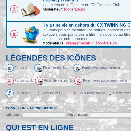
Un aperçu de la Gazette du CX Twinning Club
Modérateur:
Modérateurs
Il y a une vie en dehors du CX TWINNING C
Ici, vous pouvez raconter vos sorties, annoncer d
auxquels vous participez à titre individuel ou au titre
association, entre copains...
Modérateurs:
orangemecanic
,
Modérateurs
LÉGENDES DES ICÔNES
Forum lu
Forum fermé, lu
Forum avec sous-forum lu
Forum non lu
Forum fermé, non lu
Forum avec sous-forum non lu
Forum lien
Sous-forum lu
Sous-forum non lu
Dernier mes
CONNEXION
•
M’ENREGISTRER
Utilisateur:
Mot de passe:
QUI EST EN LIGNE