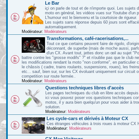
Le Bar
içi on parle de tout et de n'importe quoi. Les sujets d
moto en général, les vidéos vues sur Youtube d'un p
L'humour est le bienvenu et la courtoisie de rigueur.
Les sujets sans réponse depuis 60 jours sont effac
automatiquement.
Modérateur:
Modérateurs
Transformations, café-racerisations,...
Tout ce que certains peuvent faire de rigolo, d'origin
déconnant, de superbe (mais de moche aussi, parfoi
d'un CX. Avant tout, jettes donc un œil au sujet "P
battre contre les "grosse modifs" ?" et n'oublie pas que le club n
les modifications rendant la moto "non conforme", en particulier 
le châssis ( cadre, trains roulants, suspensions, roues), les freins
etc... sauf, bien sur, sur les CX évoluant uniquement sur circuit 
competition sur route fermée..
Modérateur:
Modérateurs
Questions techniques libres d'accès
Les pages techniques du club en libre accès depuis 
ici vous pouvez poser vos questions techniques co
motos, il y aura bien quelqu'un pour vous aider à tr
solution.
Modérateur:
Modérateurs
Les cycle-cars et dérivés à Moteur CX
Ces étranges véhicules à trois roues à moteur CX 
Modérateur:
Modérateurs
CX-Mag Visiteurs