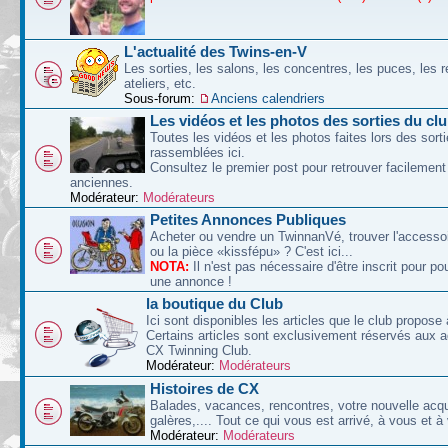
L'actualité des Twins-en-V
Les sorties, les salons, les concentres, les puces, les r
ateliers, etc.
Sous-forum:
Anciens calendriers
Les vidéos et les photos des sorties du cl
Toutes les vidéos et les photos faites lors des sort
rassemblées ici.
Consultez le premier post pour retrouver facilement
anciennes.
Modérateur:
Modérateurs
Petites Annonces Publiques
Acheter ou vendre un TwinnanVé, trouver l'accessoi
ou la pièce «kissfépu» ? C'est ici...
NOTA:
Il n'est pas nécessaire d'être inscrit pour po
une annonce !
la boutique du Club
Ici sont disponibles les articles que le club propose 
Certains articles sont exclusivement réservés aux 
CX Twinning Club.
Modérateur:
Modérateurs
Histoires de CX
Balades, vacances, rencontres, votre nouvelle acqu
galères,.... Tout ce qui vous est arrivé, à vous et à
Modérateur:
Modérateurs