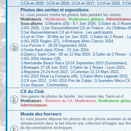
CA en 2020
,
CA en 2019
,
CA en 2017
,
CA en 2016
,
CA
Photos des sorties et expositions
ici, vous pouvez mettre les photos faite pendant les sorties.
Modérateurs :
Modérateurs
,
Modérateurs globaux
,
Administrateur
Sous-albums:
Moulins (03) - 5-7 Juin 2026
,
Salon du 2 Roues
AG 2026
,
1er Rassemblement CX en France - Au Château d'
1er Rassemblement CX en France - Les participants
,
Loir et Cher - 30 Mai au 1er Juin 2025
,
Salon du 2 Roues - L
AG 2025 Rugles (27)
,
Bretagne Moto Classic 2024
,
Le Perche 4 - 28-29 Septembre 2024
,
Sortie flash dans l'Orne - 23 Juin 2024
,
Quercy Saint Céré - 08 au 12 Mai 2024
,
Salon du 2 Roues - 
AG 2024 Vesdun (18)
,
Normandie Beach Race 23-24 Septembre 2023 (Ouistreham)
,
Bretagne 17-18 Juin 2023
,
Salon du 2 Roues - Lyon 2023
,
Mayenne 23-24 Avril 2022
,
Carentan 12-13 Mars 2022
,
AG 2022 Doué La Fontaine (49)
,
Salon Moto Légende 2015
,
CX tour 2012
,
AG 2010 Pas de Calais
,
Journées Méca CX
Les Bayoux, Commentery
CX du Club
Une galerie de photos de famille : les meules des Twins-en-V
Modérateurs :
Membres du CA
,
Modérateurs
,
Modérateurs globa
Administrateurs
Musée des horreurs
Ici vous pouvez déposer les photos de vos pièces avariées ou d
remplacement dans le but d'avoir une collection d'images aux fins 
de documentations techniques.