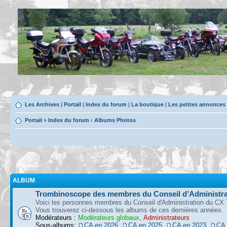
Les Archives
|
Portail
|
Index du forum
|
La boutique
|
Les petites annonces
Portail
»
Index du forum
‹
Albums Photos
ALBUM
Trombinoscope des membres du Conseil d’Administra
Voici les personnes membres du Conseil d'Administration du CX 
Vous trouverez ci-dessous les albums de ces dernières années.
Modérateurs :
Modérateurs globaux
,
Administrateurs
Sous-albums:
CA en 2026
,
CA en 2025
,
CA en 2023
,
CA 