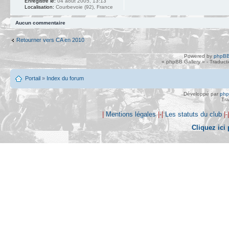
Enregistré le:
04 août 2005, 13:13
Localisation:
Courbevoie (92), France
Aucun commentaire
Retourner vers CA en 2010
Powered by
phpBB
« phpBB Gallery » - Traduct
Portail
»
Index du forum
Développé par
ph
Tra
|
Mentions légales
|-|
Les statuts du club
|-
Cliquez ici