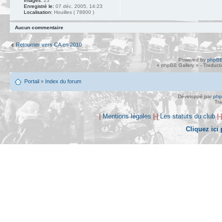
Images:
23
Enregistré le:
07 déc. 2005, 14:23
Localisation:
Houilles ( 78800 )
Aucun commentaire
Retourner vers CA en 2010
Powered by
phpBB
« phpBB Gallery » - Traduct
Portail
»
Index du forum
Développé par
ph
Tra
|
Mentions légales
|-|
Les statuts du club
|-
Cliquez ici