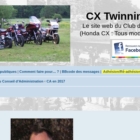
CX Twinni
Le site web du Club 
(Honda CX : Tous modè
 publiques
|
Comment faire pour… ?
|
BBcode des messages
|
Adhésion/Ré-adhésio
Conseil d’Administration
‹
CA en 2017