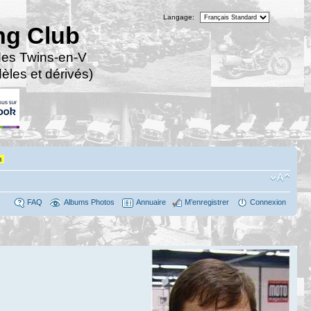
Langage:
ng Club
des Twins-en-V
les et dérivés)
n
FAQ
Albums Photos
Annuaire
M’enregistrer
Connexion