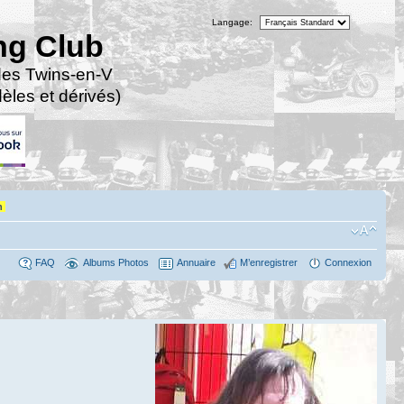
Langage:
ng Club
des Twins-en-V
les et dérivés)
n
FAQ
Albums Photos
Annuaire
M’enregistrer
Connexion