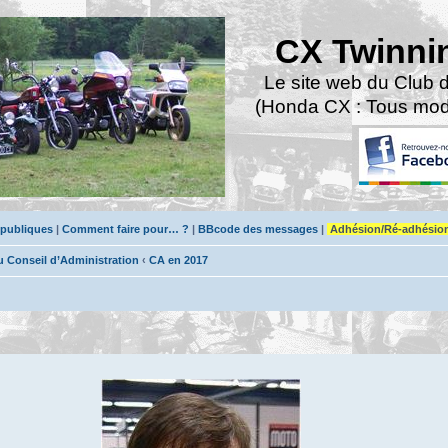
CX Twinni
Le site web du Club 
(Honda CX : Tous modè
 publiques
|
Comment faire pour… ?
|
BBcode des messages
|
Adhésion/Ré-adhésio
Conseil d’Administration
‹
CA en 2017