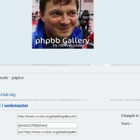
seudo : papicx
club.org
 / webmaster
Chargée le 
Vues :