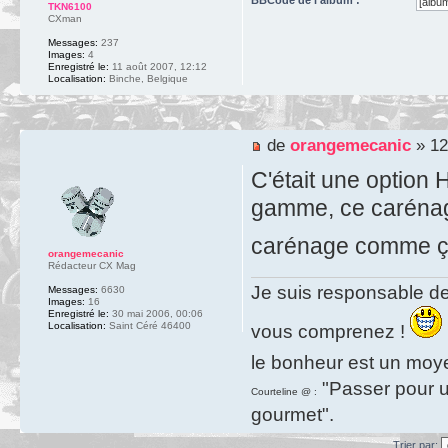
TKN6100
CXman
Messages:
237
Images:
4
Enregistré le:
11 août 2007, 12:12
Localisation:
Binche, Belgique
de
orangemecanic
» 12
C'était une option
gamme, ce carénage !
carénage comme 
orangemecanic
Rédacteur CX Mag
Je suis responsable de
Messages:
6630
Images:
16
Enregistré le:
30 mai 2006, 00:06
Localisation:
Saint Céré 46400
vous comprenez !
le bonheur est un moy
"Passer pour un
Courteline @ :
gourmet".
Trier par: