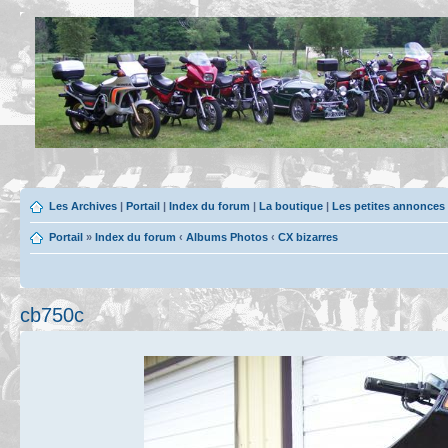
Les Archives
|
Portail
|
Index du forum
|
La boutique
|
Les petites annonces
Portail
»
Index du forum
‹
Albums Photos
‹
CX bizarres
cb750c