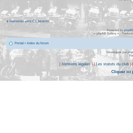
Retourner vers CX bizarres
Powered by
phpBB
« phpBB Gallery » - Traduct
Portail
»
Index du forum
Développé par
ph
Tra
|
Mentions légales
|-|
Les statuts du club
|-
Cliquez ici