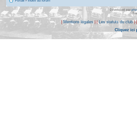
Portail
»
Index du forum
Développé par
ph
Tra
|
Mentions légales
|-|
Les statuts du club
|-
Cliquez ici