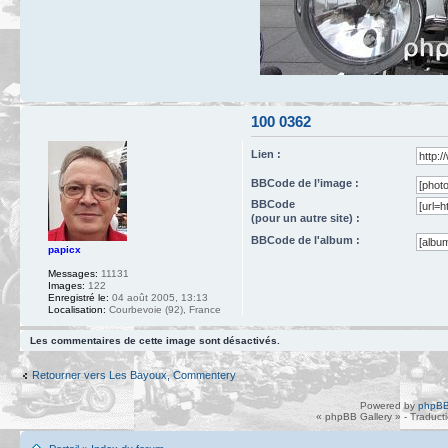
100 0362
Lien :
BBCode de l’image :
BBCode
(pour un autre site) :
BBCode de l'album :
papicx
Messages:
11131
Images:
122
Enregistré le:
04 août 2005, 13:13
Localisation:
Courbevoie (92), France
Les commentaires de cette image sont désactivés.
Retourner vers Les Bayoux, Commentery
Powered by
phpBB
« phpBB Gallery » - Traduct