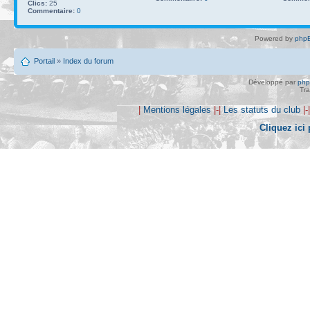
Clics:
25
Commentaire:
0
Powered by
phpB
Portail
»
Index du forum
Développé par
ph
Tra
|
Mentions légales
|-|
Les statuts du club
|-
Cliquez ici