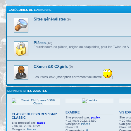
CATÉGORIES DE L’ANNUAIRE
Sites généralistes
(9)
Pièces
(48)
Fournisseurs de pièces, origine ou adaptables, pour les Twins-en-V
CXmen && CXgirls
(0)
Les Twins-enV (inscription carrément facultative
)
DERNIERS SITES AJOUTÉS
EXABIKE
VIS EX
CLASSIC OLD SPARES ∕ GMP
CLASSIC
Site proposé par:
papicx
Site pro
»
13 mars 2022, 23:59
»
20 fév
Site proposé par:
Baltic
Catégorie:
Pièces
Catégori
»
06 juil. 2026, 18:25
Clics:
83
Clics:
6
Catégorie:
Pièces
Commentaire:
0
Comment