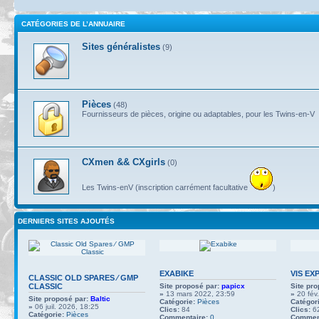
CATÉGORIES DE L’ANNUAIRE
Sites généralistes
(9)
Pièces
(48)
Fournisseurs de pièces, origine ou adaptables, pour les Twins-en-V
CXmen && CXgirls
(0)
Les Twins-enV (inscription carrément facultative
)
DERNIERS SITES AJOUTÉS
EXABIKE
VIS EX
CLASSIC OLD SPARES ∕ GMP
CLASSIC
Site proposé par:
papicx
Site pro
»
13 mars 2022, 23:59
»
20 fév
Site proposé par:
Baltic
Catégorie:
Pièces
Catégori
»
06 juil. 2026, 18:25
Clics:
84
Clics:
6
Catégorie:
Pièces
Commentaire:
0
Comment