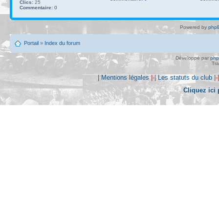
Clics:
25
Commentaire:
0
Powered by
phpB
Portail
»
Index du forum
Développé par
ph
Tra
|
Mentions légales
|-|
Les statuts du club
|-
Cliquez ici