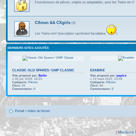
Fournisseurs de pièces, origine ou adaptables, pour les Twins-en-V
CXmen && CXgirls
(0)
Les Twins-enV (inscription carrément facultative
)
DERNIERS SITES AJOUTÉS
CLASSIC OLD SPARES ∕ GMP CLASSIC
EXABIKE
Site proposé par:
Baltic
Site proposé par:
papicx
»
06 juil. 2026, 18:25
»
13 mars 2022, 23:59
Catégorie:
Pièces
Catégorie:
Pièces
Clics:
26
Clics:
84
Commentaire:
0
Commentaire:
0
Portail
»
Index du forum
|
Mentions 