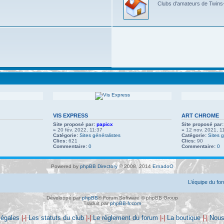
Clubs d'amateurs de Twins-
VIS EXPRESS
ART CHROME
Site proposé par:
papicx
Site proposé par:
»
20 fév. 2022, 11:37
»
12 nov. 2021, 1
Catégorie:
Sites généralistes
Catégorie:
Sites g
Clics:
621
Clics:
90
Commentaire:
0
Commentaire:
0
Powered by
phpBB Directory
© 2008, 2014
ErnadoO
L’équipe du fo
Développé par
phpBB
® Forum Software © phpBB Group
Traduit par
phpBB-fr.com
légales
|-|
Les statuts du club
|-|
Le règlement du forum
|-|
La boutique
|-|
Nous