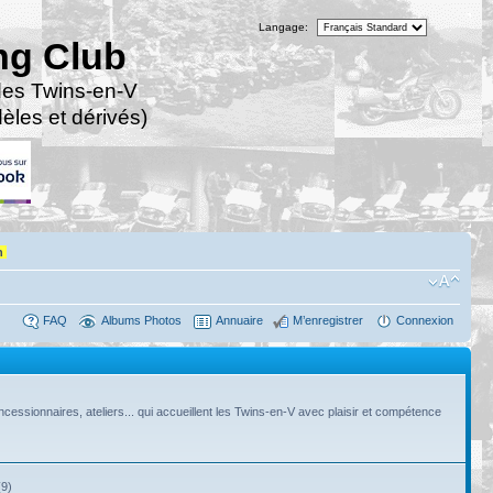
Langage:
ng Club
des Twins-en-V
les et dérivés)
n
FAQ
Albums Photos
Annuaire
M’enregistrer
Connexion
cessionnaires, ateliers... qui accueillent les Twins-en-V avec plaisir et compétence
9)