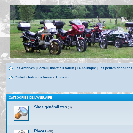
Les Archives
|
Portail
|
Index du forum
|
La boutique
|
Les petites annonces
Portail
»
Index du forum
‹
Annuaire
CATÉGORIES DE L’ANNUAIRE
Sites généralistes
(9)
Pièces
(48)