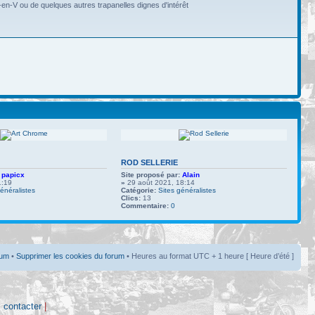
en-V ou de quelques autres trapanelles dignes d'intérêt
ROD SELLERIE
papicx
Site proposé par:
Alain
1:19
»
29 août 2021, 18:14
énéralistes
Catégorie:
Sites généralistes
Clics:
13
Commentaire:
0
rum
•
Supprimer les cookies du forum
• Heures au format UTC + 1 heure [ Heure d’été ]
 contacter
|