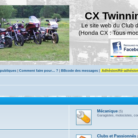
CX Twinni
Le site web du Club 
(Honda CX : Tous modè
 publiques
|
Comment faire pour… ?
|
BBcode des messages
|
Adhésion/Ré-adhésio
Mécanique
(5)
Garagistes, motocistes, con
Clubs et Passionnés
(