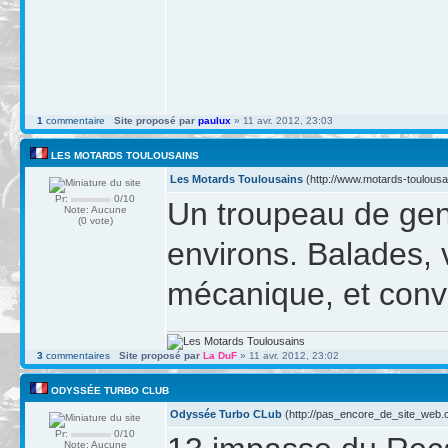
1
commentaire
Site proposé par
paulux
» 11 avr. 2012, 23:03
LES MOTARDS TOULOUSAINS
Les Motards Toulousains
(http://www.motards-toulousa
Pr:
0/10
Un troupeau de gent
Note: Aucune
(0 vote)
environs. Balades, 
mécanique, et conviv
3
commentaires
Site proposé par
La DuF
» 11 avr. 2012, 23:02
ODYSSÉE TURBO CLUB
Odyssée Turbo CLub
(http://pas_encore_de_site_web.
Pr:
0/10
Note: Aucune