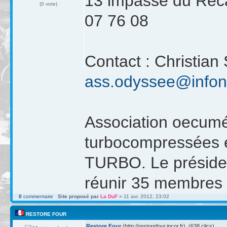
13 impasse du Reca
(0 vote)
07 76 08
Contact : Christian
ass.odyssee@infoni
Association oecumé
turbocompressées e
TURBO. Le présiden
réunir 35 membres 
0
commentaire
Site proposé par
La DuF
» 11 avr. 2012, 23:02
RESTORE FOUR
Restore Four
(http://restorefour.jpcor.fr) (638 clics)