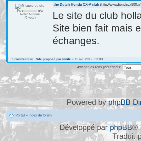
the Dutch Honda CX-V club
(http://www.hondacx500.nl)
Pr:
n/a
Le site du club hol
Note: Aucune
(0 vote)
Site bien fait mais e
échanges.
0
commentaire
Site proposé par
Invité
» 11 avr. 2012, 23:03
Afficher les liens précédents:
Powered by
phpBB Dir
Portail
»
Index du forum
Développé par
phpBB
® 
Traduit 