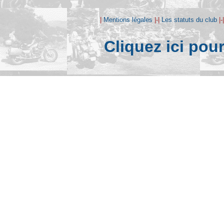
|
Mentions légales
|-|
Les statuts du club
|-
Cliquez ici pou