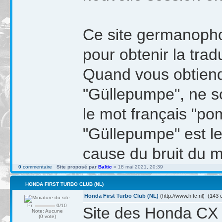
Ce site germanoph
pour obtenir la tra
Quand vous obtiend
"Güllepumpe", ne s
le mot français "pom
"Güllepumpe" est l
cause du bruit du m
0
commentaire
Site proposé par
Baltic
» 18 mai 2021, 20:39
HONDA FIRST TURBO CLUB (NL)
Honda First Turbo Club (NL)
(http://www.hftc.nl) (143 c
Pr:
0/10
Site des Honda CX 
Note: Aucune
(0 vote)