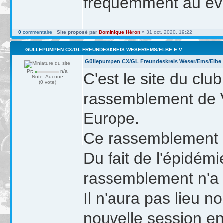
fréquemment au év
0
commentaire
Site proposé par
Dominique Héron
» 31 oct. 2020, 19:22
GÜLLEPUMPEN CX/GL FREUNDESKREIS WESER/EMS/ELBE E.V.
Güllepumpen CX/GL Freundeskreis Weser/Ems/Elbe e
Pr:
n/a
C'est le site du cl
Note: Aucune
(0 vote)
rassemblement de 
Europe.
Ce rassemblement v
Du fait de l'épidém
rassemblement n'a 
Il n'aura pas lieu 
nouvelle session e