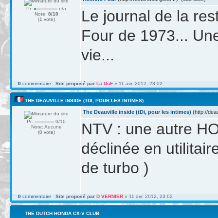
Pr:
n/a
Le journal de la re
Note:
8/10
(1 vote)
Four de 1973... Une
vie...
0
commentaire
Site proposé par
La DuF
» 11 avr. 2012, 23:02
THE DEAUVILLE INSIDE (TDI, POUR LES INTIMES)
The Deauville inside (tDi, pour les intimes)
(http://dea
Pr:
0/10
NTV : une autre HO
Note: Aucune
(0 vote)
déclinée en utilitai
de turbo )
0
commentaire
Site proposé par
D VERNIER
» 11 avr. 2012, 23:02
THE DUTCH HONDA CX-V CLUB