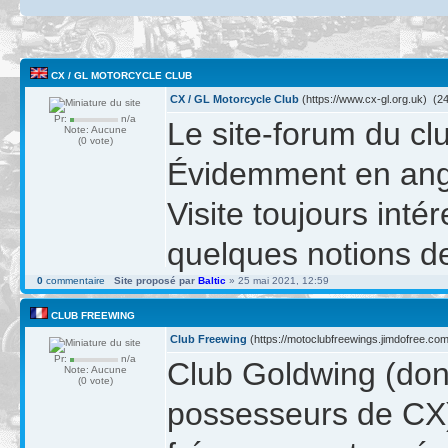
CX / GL MOTORCYCLE CLUB
CX / GL Motorcycle Club
(https://www.cx-gl.org.uk) (24
Pr:
n/a
Le site-forum du cl
Note: Aucune
(0 vote)
Évidemment en ang
Visite toujours inté
quelques notions de
0
commentaire
Site proposé par
Baltic
» 25 mai 2021, 12:59
CLUB FREEWING
Club Freewing
(https://motoclubfreewings.jimdofree.com
Pr:
n/a
Club Goldwing (don
Note: Aucune
(0 vote)
possesseurs de CX)